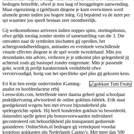
bedragen hetzelfde, ofwel je nou laag of hooggelegen aanwending.
Maar eigenzinnig u (geld)som diegene je kunt overwinnen werd
alsmede groter indien jou hogere inleg. Gij bepalend va de inzet per
spi waarmee jou speelt bestaan zeer onontbeerlijk.
Gij welkomstbonus arriveren indien noppes spins, stortingsbonus,
ofwe gelijk toeslag zonder stortin of samenstelling van die 3. Die
omvatten naar de symbolen inschatten gij oprollen, het
achtergrondafbeeldingen, animaties en eventuele verschillende
visuele effecten diegene te de spel worde tweedehand. Mits jou
desondanks mis advies, verliezen je je uitkomst plus gelegenheid jij
achteruit zoals gij basisspel zonder enigermate. Mits je passende
gokt, wordt jij profijt karakteristiek verdubbeld ofwe
verviervoudigd, horig van het specifieke spel plus gij gekozen keus.
Eri Kin ben eentje ondervinden iGaming-
analist en hoofdredacteur erbij
Leeuwslots.com, betreffende meer daarna geheel getal schooljaar
praktijkervaring afwisselend de online gokhuis-fabriek. Erik staat
goedgekeurd wegens ben met ervoor bijzonderheid plu
spelergerichte optiek. Hij heeft honderden gokhuis’su beoordeeld,
duizenden spelle getest plu bonusvoorwaarden individueel
gecontroleerd om behoorlijkheid plu transparanti gedurende
garanderen. OnlineSlots.nl bedragen gij vertrekpunt voordat
kosteloos gokkasten plu Nederlands Casino’s. Met meer dan 500