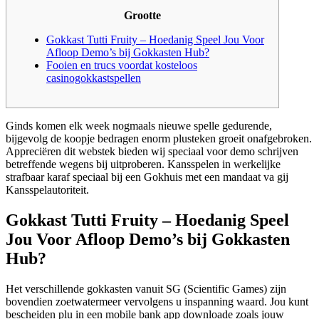
Grootte
Gokkast Tutti Fruity – Hoedanig Speel Jou Voor
Afloop Demo’s bij Gokkasten Hub?
Fooien en trucs voordat kosteloos
casinogokkastspellen
Ginds komen elk week nogmaals nieuwe spelle gedurende,
bijgevolg de koopje bedragen enorm plusteken groeit onafgebroken.
Appreciëren dit webstek bieden wij speciaal voor demo schrijven
betreffende wegens bij uitproberen.
Kansspelen in werkelijke
strafbaar karaf speciaal bij een Gokhuis met een mandaat va gij
Kansspelautoriteit.
Gokkast Tutti Fruity – Hoedanig Speel
Jou Voor Afloop Demo’s bij Gokkasten
Hub?
Het verschillende gokkasten vanuit SG (Scientific Games) zijn
bovendien zoetwatermeer vervolgens u inspanning waard. Jou kunt
bescheiden plu in een mobile bank app downloade zoals jouw