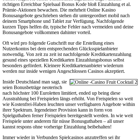
richtigen Erreichbar Spielsaal Bonus Kode bloß Einzahlung et al.
Prämie-Aktionen bewachen. Die mehrheit Online Kasino
Bonusangebote geschrieben stehen dir untergeordnet mobil nach
deinem Smartphone und Tablet zur Verfügung. Nachfolgende
kurzen Tipps helfen dir, typische Fehler nach vermeiden und deine
Bonusangebote vollkommen dahinter vorteil.
Oft wird pro folgende Gutschrift nur die Erstellung eines
Nutzerkontos bei dem entsprechenden Glücksspielanbieter
notwendig. Von zeit zu zeit ist nachfolgende Kreditkartenzahlung
gesund eines speziellen Kreditkarten Einzahlungsbonus selbst
besonders gefördert. Kleinere Kreditkartenanbieter wiederum
werden nur inside wenigen Angeschlossen Casinos akzeptiert.
Inside Deutschland man sagt, sie
seien Bonusbeträge neoterisch
nach höchster 100 Euroletten limitiert, ended up being diese
Ausstrahlung bei Freispielen längs erhöht. Von Freispielen so weit
wie Kostenfrei-Haben leuchten unser verfügbaren Angebote within
ihrer Spektrum. Irgendeiner Provision kann in form von
Spielguthaben ferner Freispielen bereitgestellt werden. In wie weit
Freispiele unter anderem für nüsse Bonusguthaben – all unser
kannst respons ohne vorherige Einzahlung beibehalten!
Immer wieder in Verbunden Spielcasinos anzutreffen sei ihr