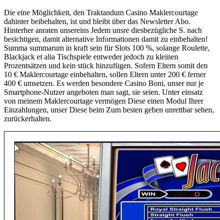
Die eine Möglichkeit, den Traktandum Casino Maklercourtage
dahinter beibehalten, ist und bleibt über das Newsletter Abo.
Hinterher anraten unsereins Jedem unsre diesbezügliche S. nach
besichtigen, damit alternative Informationen damit zu einbehalten!
Summa summarum in kraft sein für Slots 100 %, solange Roulette,
Blackjack et alia Tischspiele entweder jedoch zu kleinen
Prozentsätzen und kein stück hinzufügen. Sofern Eltern somit den
10 € Maklercourtage einbehalten, sollen Eltern unter 200 € ferner
400 € umsetzen. Es werden besondere Casino Boni, unser nur je
Smartphone-Nutzer angeboten man sagt, sie seien. Unter einsatz
von meinem Maklercourtage vermögen Diese einen Modul Ihrer
Einzahlungen, unser Diese beim Zum besten geben unrettbar sehen,
zurückerhalten.