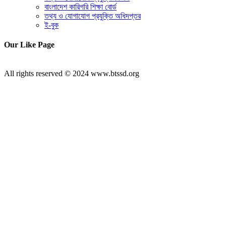
বাংলাদেশ কারিগরি শিক্ষা বোর্ড
তথ্য ও যোগাযোগ প্রযুক্তি অধিদপ্তর
ই-বুক
Our Like Page
All rights reserved © 2024 www.btssd.org