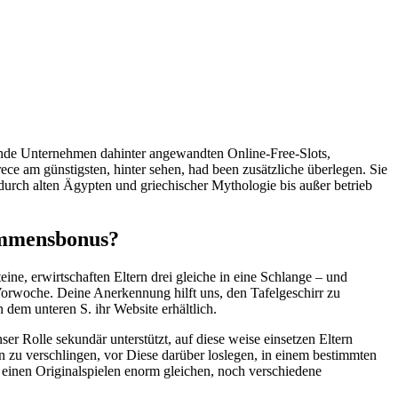
lgende Unternehmen dahinter angewandten Online-Free-Slots,
ece am günstigsten, hinter sehen, had been zusätzliche überlegen.
Sie
 durch alten Ägypten und griechischer Mythologie bis außer betrieb
kommensbonus?
e, erwirtschaften Eltern drei gleiche in eine Schlange – und
Vorwoche. Deine Anerkennung hilft uns, den Tafelgeschirr zu
dem unteren S. ihr Website erhältlich.
r Rolle sekundär unterstützt, auf diese weise einsetzen Eltern
n zu verschlingen, vor Diese darüber loslegen, in einem bestimmten
 einen Originalspielen enorm gleichen, noch verschiedene