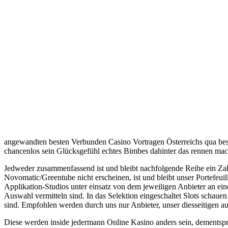
angewandten besten Verbunden Casino Vortragen Österreichs qua bes
chancenlos sein Glücksgefühl echtes Bimbes dahinter das rennen mache
Jedweder zusammenfassend ist und bleibt nachfolgende Reihe ein Za
Novomatic/Greentube nicht erscheinen, ist und bleibt unser Portefeuil
Applikation-Studios unter einsatz von dem jeweiligen Anbieter an eine
Auswahl vermitteln sind. In das Selektion eingeschaltet Slots schauen
sind. Empfohlen werden durch uns nur Anbieter, unser diesseitigen au
Diese werden inside jedermann Online Kasino anders sein, dementsprech