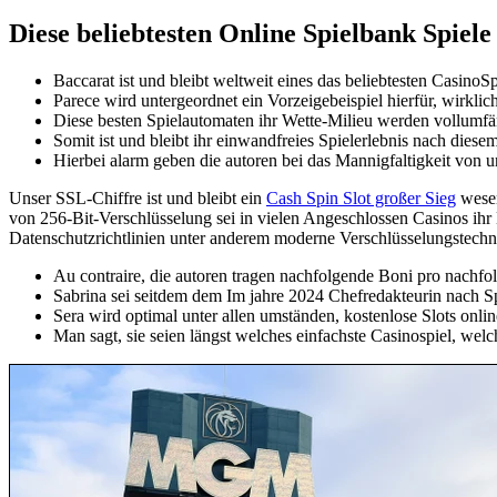
Diese beliebtesten Online Spielbank Spiele
Baccarat ist und bleibt weltweit eines das beliebtesten CasinoSp
Parece wird untergeordnet ein Vorzeigebeispiel hierfür, wirkli
Diese besten Spielautomaten ihr Wette-Milieu werden vollumfän
Somit ist und bleibt ihr einwandfreies Spielerlebnis nach dies
Hierbei alarm geben die autoren bei das Mannigfaltigkeit von 
Unser SSL-Chiffre ist und bleibt ein
Cash Spin Slot großer Sieg
wesen
von 256-Bit-Verschlüsselung sei in vielen Angeschlossen Casinos ihr
Datenschutzrichtlinien unter anderem moderne Verschlüsselungstechno
Au contraire, die autoren tragen nachfolgende Boni pro nachf
Sabrina sei seitdem dem Im jahre 2024 Chefredakteurin nach Spi
Sera wird optimal unter allen umständen, kostenlose Slots onli
Man sagt, sie seien längst welches einfachste Casinospiel, wel