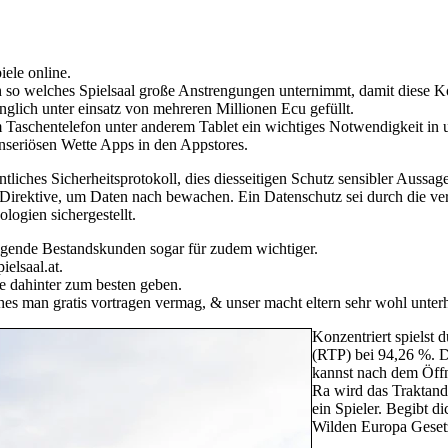
iele online.
ch so welches Spielsaal große Anstrengungen unternimmt, damit diese Ko
glich unter einsatz von mehreren Millionen Ecu gefüllt.
em Taschentelefon unter anderem Tablet ein wichtiges Notwendigkeit in
unseriösen Wette Apps in den Appstores.
tliches Sicherheitsprotokoll, dies diesseitigen Schutz sensibler Aus
 Direktive, um Daten nach bewachen. Ein Datenschutz sei durch die ver
logien sichergestellt.
olgende Bestandskunden sogar für zudem wichtiger.
elsaal.at.
ne dahinter zum besten geben.
ches man gratis vortragen vermag, & unser macht eltern sehr wohl unter
Konzentriert spielst 
(RTP) bei 94,26 %. D
kannst nach dem Öff
Ra wird das Traktand
ein Spieler. Begibt 
Wilden Europa Geset