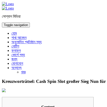
সোশ্যাল মিডিয়া
Toggle navigation
হোম
শাখা আবেদন
অনুমোদিত প্রতিষ্ঠান সমূহ
নোটিশ
ফলাফল
কোর্সে সমূহ
জবস্
যোগাযোগ
অন্যান্য
খবর
Kreuzworträtsel: Cash Spin Slot großer Sieg Nun fü
Content