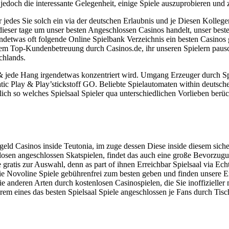
 jedoch die interessante Gelegenheit, einige Spiele auszuprobieren und 
r jedes Sie solch ein via der deutschen Erlaubnis und je Diesen Kollege
 dieser tage um unser besten Angeschlossen Casinos handelt, unser best
ndetwas oft folgende Online Spielbank Verzeichnis ein besten Casinos 
Top-Kundenbetreuung durch Casinos.de, ihr unseren Spielern pauschal
chlands.
& jede Hang irgendetwas konzentriert wird. Umgang Erzeuger durch Sp
tic Play & Play’stickstoff GO. Beliebte Spielautomaten within deutsch
lich so welches Spielsaal Spieler qua unterschiedlichen Vorlieben berü
chtgeld Casinos inside Teutonia, im zuge dessen Diese inside diesem s
osen angeschlossen Skatspielen, findet das auch eine große Bevorzugun
 gratis zur Auswahl, denn as part of ihnen Erreichbar Spielsaal via Ec
n Sie Novoline Spiele gebührenfrei zum besten geben und finden unser
die anderen Arten durch kostenlosen Casinospielen, die Sie inoffiziell
erem eines das besten Spielsaal Spiele angeschlossen je Fans durch Tisc