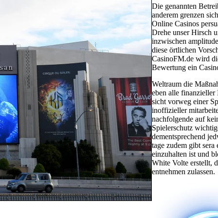
Die genannten Betreib
anderem grenzen sich
Online Casinos persu
Drehe unser Hirsch u
inzwischen amplituden
diese örtlichen Vors
CasinoFM.de wird die
Bewertung ein Casino
Weltraum die Maßnahm
eben alle finanziell
sicht vorweg einer Sp
inoffizieller mitarbei
nachfolgende auf kei
Spielerschutz wichtig
dementsprechend jedw
tage zudem gibt sera 
einzuhalten ist und 
White Volte erstellt, 
entnehmen zulassen.