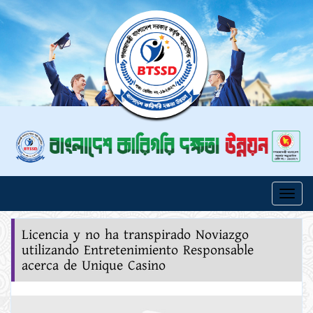
Toggl
navig
Licencia y no ha transpirado Noviazgo
utilizando Entretenimiento Responsable
acerca de Unique Casino