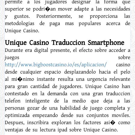
permite a los jugadores designar la forma que
superior se podri�an mover adapte a las necesidades
y gustos. Posteriormente, se proporciona las
metodologias de paga mas populares acerca de
Unique Casino.
Unique Casino Traduccion Smartphone
Durante era digital presente, el efecto sobre acceder a
juegos sobre
http://www.bigboostcasino.io/es/aplicacion/
casino
desde cualquier espacio desplazandolo hacia el pelo
al mi�nimo instante resulta una urgencia relevante
para gran cantidad de jugadores. Unique Casino han
contestado en la demanda con una gran traduccion
telefon inteligente de la medio que deja a las
personas gozar de una habilidad de juego completa y
optimizada empezando desde sus conjuntos moviles.
Despues, inscribira exploran los factores asi� como
ventajas de su lectura ipad sobre Unique Casino.