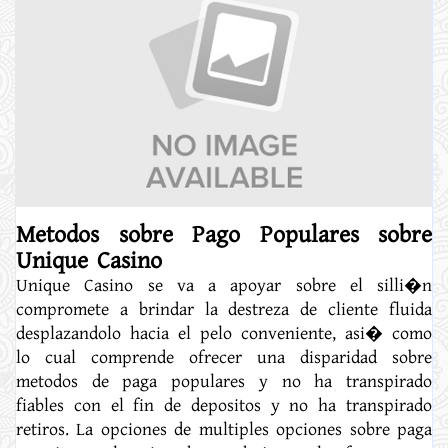
Metodos sobre Pago Populares sobre
Unique Casino
Unique Casino se va a apoyar sobre el silli�n
compromete a brindar la destreza de cliente fluida
desplazandolo hacia el pelo conveniente, asi� como
lo cual comprende ofrecer una disparidad sobre
metodos de paga populares y no ha transpirado
fiables con el fin de depositos y no ha transpirado
retiros. La opciones de multiples opciones sobre paga