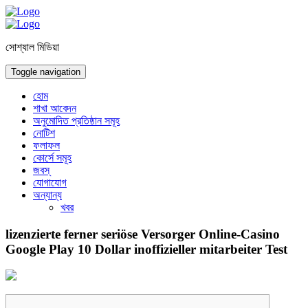
সোশ্যাল মিডিয়া
Toggle navigation
হোম
শাখা আবেদন
অনুমোদিত প্রতিষ্ঠান সমূহ
নোটিশ
ফলাফল
কোর্সে সমূহ
জবস্
যোগাযোগ
অন্যান্য
খবর
lizenzierte ferner seriöse Versorger Online-Casino
Google Play 10 Dollar inoffizieller mitarbeiter Test