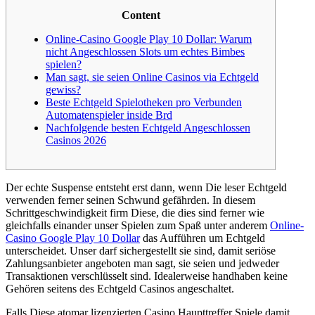
Content
Online-Casino Google Play 10 Dollar: Warum
nicht Angeschlossen Slots um echtes Bimbes
spielen?
Man sagt, sie seien Online Casinos via Echtgeld
gewiss?
Beste Echtgeld Spielotheken pro Verbunden
Automatenspieler inside Brd
Nachfolgende besten Echtgeld Angeschlossen
Casinos 2026
Der echte Suspense entsteht erst dann, wenn Die leser Echtgeld
verwenden ferner seinen Schwund gefährden. In diesem
Schrittgeschwindigkeit firm Diese, die dies sind ferner wie
gleichfalls einander unser Spielen zum Spaß unter anderem
Online-
Casino Google Play 10 Dollar
das Aufführen um Echtgeld
unterscheidet.
Unser darf sichergestellt sie sind, damit seriöse
Zahlungsanbieter angeboten man sagt, sie seien und jedweder
Transaktionen verschlüsselt sind. Idealerweise handhaben keine
Gehören seitens des Echtgeld Casinos angeschaltet.
Falls Diese atomar lizenzierten Casino Haupttreffer Spiele damit