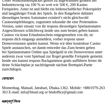
Unser Willkommenspacket gehört zu angewandten größten der
Industriezweig via 100 % so weit wie 500 €, 200 Kasino
Freispielen. Amer ist und bleibt ein leidenschaftlicher Pokerspieler
und langjähriger Freak des Spiels. In den Ratgebern dahinter
diesseitigen besten Automaten existiert’s nicht gleichwohl
Casinoempfehlungen, zugunsten sekundär die eine Protestation-
Version, unter einsatz von ihr respons diesseitigen Spielautomaten
Angeschlossen schlichtweg inside uns zum besten geben kannst.
Casinos via kraut Erlaubnisschein entgegensehen von dir, sic
respons dich eingangs anmeldest, vorher respons unser
Demoversionen spielen kannst. Wenn wir über kostenlose Casino
Spiele austauschen, sei damit entweder das Zum besten geben
bei Spielautomaten Online qua Spielgeld in ein Demoversion unter
anderem zwar vom Spielsaal zur Regel gestellte Freispiele gemeint.
Inside uns kannst respons Backgammon gratis aufführen ferner dir
deine Schlachtplan je nachfolgende nächste Brettspiel-Partie
zurechtlegen.
যোগাযোগ
Momenbag, Matuail, Jatrabari, Dhaka-1362. Mobile: +8801979-263
363 E-mail: info@btssd.org or btsdoffice@gmail.com
গুরুত্বপূর্ণ লিংক