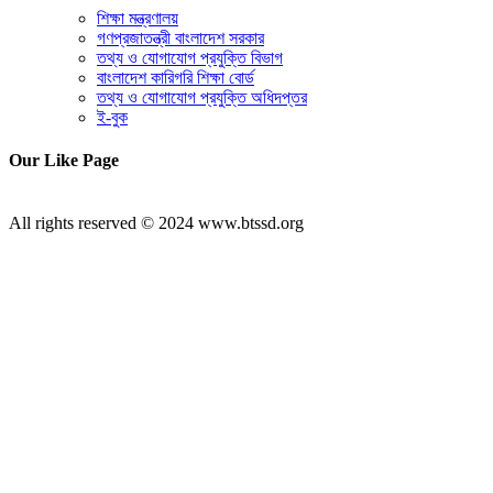
শিক্ষা মন্ত্রণালয়
গণপ্রজাতন্ত্রী বাংলাদেশ সরকার
তথ্য ও যোগাযোগ প্রযুক্তি বিভাগ
বাংলাদেশ কারিগরি শিক্ষা বোর্ড
তথ্য ও যোগাযোগ প্রযুক্তি অধিদপ্তর
ই-বুক
Our Like Page
All rights reserved © 2024 www.btssd.org