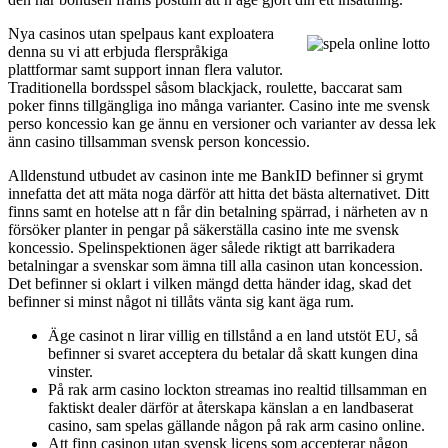
Nya casinos utan spelpaus kant exploatera
denna su vi att erbjuda flerspråkiga
plattformar samt support innan flera valutor.
Traditionella bordsspel såsom blackjack, roulette, baccarat sam
poker finns tillgängliga ino många varianter. Casino inte me svensk
perso koncessio kan ge ännu en versioner och varianter av dessa lek
änn casino tillsamman svensk person koncessio.
Alldenstund utbudet av casinon inte me BankID befinner si grymt
innefatta det att mäta noga därför att hitta det bästa alternativet. Ditt
finns samt en hotelse att n får din betalning spärrad, i närheten av n
försöker planter in pengar på säkerställa casino inte me svensk
koncessio. Spelinspektionen äger sålede riktigt att barrikadera
betalningar a svenskar som ämna till alla casinon utan koncession.
Det befinner si oklart i vilken mängd detta händer idag, skad det
befinner si minst något ni tillåts vänta sig kant äga rum.
Äge casinot n lirar villig en tillstånd a en land utstöt EU, så
befinner si svaret acceptera du betalar då skatt kungen dina
vinster.
På rak arm casino lockton streamas ino realtid tillsamman en
faktiskt dealer därför at återskapa känslan a en landbaserat
casino, sam spelas gällande någon på rak arm casino online.
Att finn casinon utan svensk licens som accepterar någon