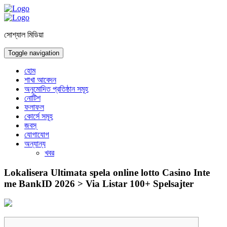
সোশ্যাল মিডিয়া
Toggle navigation
হোম
শাখা আবেদন
অনুমোদিত প্রতিষ্ঠান সমূহ
নোটিশ
ফলাফল
কোর্সে সমূহ
জবস্
যোগাযোগ
অন্যান্য
খবর
Lokalisera Ultimata spela online lotto Casino Inte
me BankID 2026 > Via Listar 100+ Spelsajter