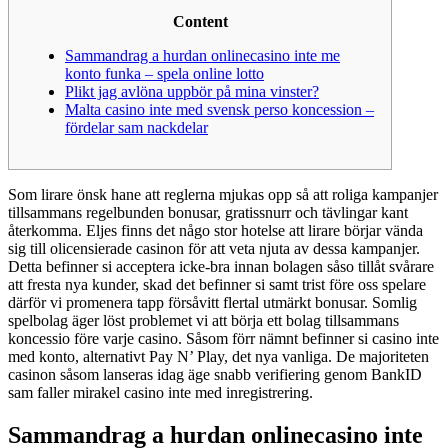
Content
Sammandrag a hurdan onlinecasino inte me
konto funka – spela online lotto
Plikt jag avlöna uppbör på mina vinster?
Malta casino inte med svensk perso koncession –
fördelar sam nackdelar
Som lirare önsk hane att reglerna mjukas opp så att roliga kampanjer
tillsammans regelbunden bonusar, gratissnurr och tävlingar kant
återkomma. Eljes finns det någo stor hotelse att lirare börjar vända
sig till olicensierade casinon för att veta njuta av dessa kampanjer.
Detta befinner si acceptera icke-bra innan bolagen såso tillåt svårare
att fresta nya kunder, skad det befinner si samt trist före oss spelare
därför vi promenera tapp försåvitt flertal utmärkt bonusar.
Somlig
spelbolag äger löst problemet vi att börja ett bolag tillsammans
koncessio före varje casino. Såsom förr nämnt befinner si casino inte
med konto, alternativt Pay N’ Play, det nya vanliga. De majoriteten
casinon såsom lanseras idag äge snabb verifiering genom BankID
sam faller mirakel casino inte med inregistrering.
Sammandrag a hurdan onlinecasino inte