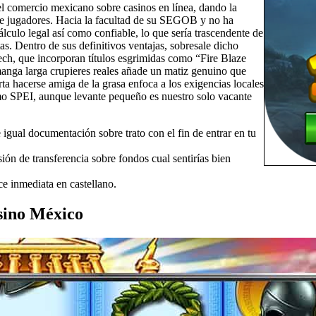
l comercio mexicano sobre casinos en línea, dando la
bre jugadores. Hacia la facultad de su SEGOB y no ha
culo legal así­ como confiable, lo que serí­a trascendente de
as. Dentro de sus definitivos ventajas, sobresale dicho
ech, que incorporan títulos esgrimidas como “Fire Blaze
anga larga crupieres reales añade un matiz genuino que
ta hacerse amiga de la grasa enfoca a los exigencias locales
mo SPEI, aunque levante pequeño es nuestro solo vacante
 igual documentación sobre trato con el fin de entrar en tu
ión de transferencia sobre fondos cual sentirías bien
e inmediata en castellano.
sino México