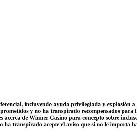
ferencial, incluyendo ayuda privilegiada y explosión a
prometidos y no ha transpirado recompensados para la p
 acerca de Winner Casino para concepto sobre incluso 3
no ha transpirado acepte el aviso que si no le importa 