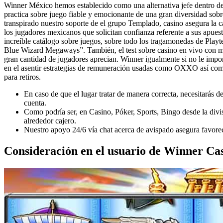
Winner México hemos establecido como una alternativa jefe dentro de
practica sobre juego fiable y emocionante de una gran diversidad so
transpirado nuestro soporte de el grupo Templado, casino asegura la cál
los jugadores mexicanos que solicitan confianza referente a sus apuest
increíble catálogo sobre juegos, sobre todo los tragamonedas de Playt
Blue Wizard Megaways”. También, el test sobre casino en vivo con m
gran cantidad de jugadores aprecian. Winner igualmente si no le impor
en el asentir estrategias de remuneración usadas como OXXO así­ co
para retiros.
En caso de que el lugar tratar de manera correcta, necesitarás de
cuenta.
Como podrí­a ser, en Casino, Póker, Sports, Bingo desde la divis
alrededor cajero.
Nuestro apoyo 24/6 vía chat acerca de avispado asegura favorec
Consideración en el usuario de Winner Ca