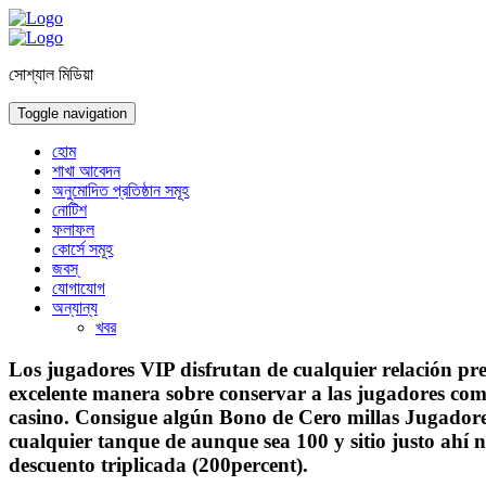
সোশ্যাল মিডিয়া
Toggle navigation
হোম
শাখা আবেদন
অনুমোদিত প্রতিষ্ঠান সমূহ
নোটিশ
ফলাফল
কোর্সে সমূহ
জবস্
যোগাযোগ
অন্যান্য
খবর
Los jugadores VIP disfrutan de cualquier relación pre
excelente manera sobre conservar a las jugadores com
casino. Consigue algún Bono de Cero millas Jugadores
cualquier tanque de aunque sea 100 y sitio justo ahí 
descuento triplicada (200percent).