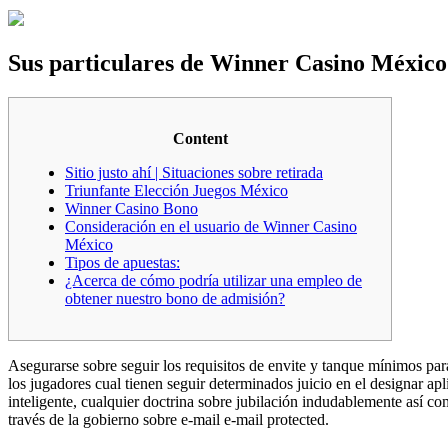
Sus particulares de Winner Casino México
Content
Sitio justo ahí | Situaciones sobre retirada
Triunfante Elección Juegos México
Winner Casino Bono
Consideración en el usuario de Winner Casino
México
Tipos de apuestas:
¿Acerca de cómo podría utilizar una empleo de
obtener nuestro bono de admisión?
Asegurarse sobre seguir los requisitos de envite y tanque mínimos para
los jugadores cual tienen seguir determinados juicio en el designar a
inteligente, cualquier doctrina sobre jubilación indudablemente así­ c
través de la gobierno sobre e-mail e-mail protected.