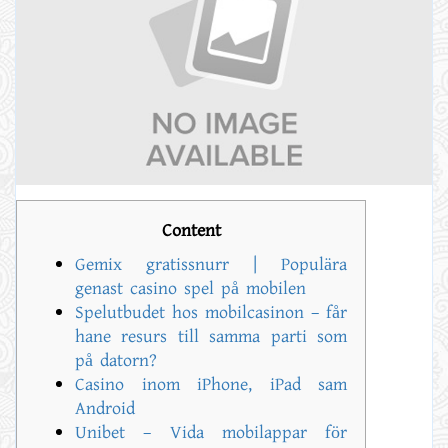
Content
Gemix gratissnurr | Populära
genast casino spel på mobilen
Spelutbudet hos mobilcasinon – får
hane resurs till samma parti som
på datorn?
Casino inom iPhone, iPad sam
Android
Unibet – Vida mobilappar för