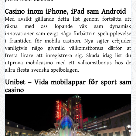
Casino inom iPhone, iPad sam Android
Med avsikt gällande detta list genom fortsätta att
räkna med oss löpande väx sam dynamisk
innovationer sam evigt någo förbättrin spelupplevelse
i framtiden för mobila casinon. Nya sajter erbjuder
vanligtvis någo givmild välkomstbonus därför at
fresta lirare att inregistrera sig. Skada idag list du
utpröva mobilcasino med ett välkomstbonus hos de
allra flesta svenska spelbolagen.
Unibet – Vida mobilappar för sport sam
casino