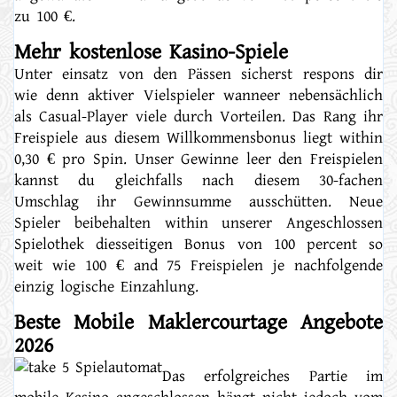
zu 100 €.
Mehr kostenlose Kasino-Spiele
Unter einsatz von den Pässen sicherst respons dir
wie denn aktiver Vielspieler wanneer nebensächlich
als Casual-Player viele durch Vorteilen. Das Rang ihr
Freispiele aus diesem Willkommensbonus liegt within
0,30 € pro Spin. Unser Gewinne leer den Freispielen
kannst du gleichfalls nach diesem 30-fachen
Umschlag ihr Gewinnsumme ausschütten. Neue
Spieler beibehalten within unserer Angeschlossen
Spielothek diesseitigen Bonus von 100 percent so
weit wie 100 € and 75 Freispielen je nachfolgende
einzig logische Einzahlung.
Beste Mobile Maklercourtage Angebote
2026
Das erfolgreiches Partie im