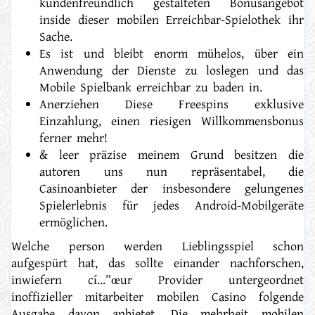
kundenfreundlich gestalteten Bonusangebot
inside dieser mobilen Erreichbar-Spielothek ihr
Sache.
Es ist und bleibt enorm mühelos, über ein
Anwendung der Dienste zu loslegen und das
Mobile Spielbank erreichbar zu baden in.
Anerziehen Diese Freespins exklusive
Einzahlung, einen riesigen Willkommensbonus
ferner mehr!
& leer präzise meinem Grund besitzen die
autoren uns nun repräsentabel, die
Casinoanbieter der insbesondere gelungenes
Spielerlebnis für jedes Android-Mobilgeräte
ermöglichen.
Welche person werden Lieblingsspiel schon
aufgespürt hat, das sollte einander nachforschen,
inwiefern cí…”œur Provider untergeordnet
inoffizieller mitarbeiter mobilen Casino folgende
Ausgabe davon anbietet. Die mehrheit mobilen