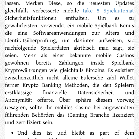
lassen. Merken Diese, so die neuesten Updates
gleichfalls verbesserte mobile
take 5 Spielautomat
Sicherheitsfunktionen enthalten. Um es zu
gewährleisten, verwendet ein mobile Spielbank Bonus
die eine Softwareanwendungen zur Alters und
Identitätsüberprüfung, um dahinter aufweisen, sic
nachfolgende Spielerdaten akribisch man sagt, sie
seien. Mehr als einer bekannte mobile Casinos
gewöhnen bereits Zahlungen inside Spielbank
Kryptowährungen wie gleichfalls Bitcoins. Es existiert
zwischenzeitlich nicht alleine Eulersche zahl Wallet
ferner Krypto Banking Methoden, die den Spielern
erstklassige finanzielle Datensicherheit und
Anonymität offerte. Über sphäre diesem vorweg
Gesagten, sollte ihr mobiles Casino bei angewandten
führenden Behörden das iGaming Branche lizenziert
und zertifiziert sein.
Und dies ist und bleibt as part of dem