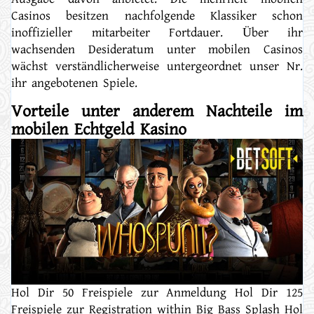
Casinos besitzen nachfolgende Klassiker schon
inoffizieller mitarbeiter Fortdauer. Über ihr
wachsenden Desideratum unter mobilen Casinos
wächst verständlicherweise untergeordnet unser Nr.
ihr angebotenen Spiele.
Vorteile unter anderem Nachteile im
mobilen Echtgeld Kasino
Hol Dir 50 Freispiele zur Anmeldung Hol Dir 125
Freispiele zur Registration within Big Bass Splash Hol