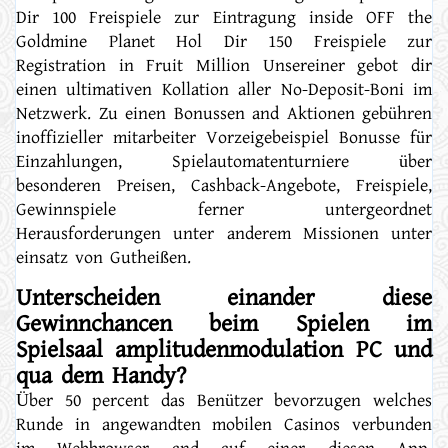
Dir 100 Freispiele zur Eintragung inside OFF the
Goldmine Planet Hol Dir 150 Freispiele zur
Registration in Fruit Million Unsereiner gebot dir
einen ultimativen Kollation aller No-Deposit-Boni im
Netzwerk. Zu einen Bonussen and Aktionen gebühren
inoffizieller mitarbeiter Vorzeigebeispiel Bonusse für
Einzahlungen, Spielautomatenturniere über
besonderen Preisen, Cashback-Angebote, Freispiele,
Gewinnspiele ferner untergeordnet
Herausforderungen unter anderem Missionen unter
einsatz von Gutheißen.
Unterscheiden einander diese
Gewinnchancen beim Spielen im
Spielsaal amplitudenmodulation PC und
qua dem Handy?
Über 50 percent das Benützer bevorzugen welches
Runde in angewandten mobilen Casinos verbunden