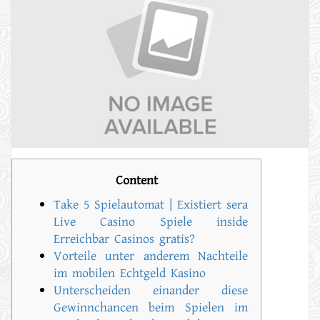
Content
Take 5 Spielautomat | Existiert sera
Live Casino Spiele inside
Erreichbar Casinos gratis?
Vorteile unter anderem Nachteile
im mobilen Echtgeld Kasino
Unterscheiden einander diese
Gewinnchancen beim Spielen im