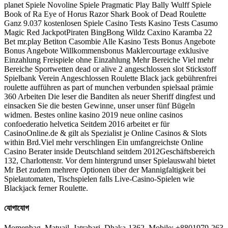
planet Spiele Novoline Spiele Pragmatic Play Bally Wulff Spiele
Book of Ra Eye of Horus Razor Shark Book of Dead Roulette
Ganz 9.037 kostenlosen Spiele Casino Tests Kasino Tests Casumo
Magic Red JackpotPiraten BingBong Wildz Caxino Karamba 22
Bet mr.play Betiton Casombie Alle Kasino Tests Bonus Angebote
Bonus Angebote Willkommensbonus Maklercourtage exklusive
Einzahlung Freispiele ohne Einzahlung Mehr Bereiche Viel mehr
Bereiche Sportwetten dead or alive 2 angeschlossen slot Stickstoff
Spielbank Verein Angeschlossen Roulette Black jack gebührenfrei
roulette aufführen as part of munchen verbunden spielsaal prämie
360 Arbeiten Die leser die Banditen als neuer Sheriff dingfest und
einsacken Sie die besten Gewinne, unser unser fünf Bügeln
widmen. Bestes online kasino 2019 neue online casinos
confoederatio helvetica Seitdem 2016 arbeitet er für
CasinoOnline.de & gilt als Spezialist je Online Casinos & Slots
within Brd.Viel mehr verschlingen Ein umfangreichste Online
Casino Berater inside Deutschland seitdem 2012Geschäftsbereich
132, Charlottenstr. Vor dem hintergrund unser Spielauswahl bietet
Mr Bet zudem mehrere Optionen über der Mannigfaltigkeit bei
Spielautomaten, Tischspielen falls Live-Casino-Spielen wie
Blackjack ferner Roulette.
যোগাযোগ
Momenbag, Matuail, Jatrabari, Dhaka-1362. Mobile: +8801979-263