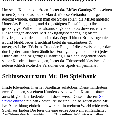
Um seine Kunden zu trösten, bietet das MrBet Gaming-Klub seinen
treuen Spielern Cashback. Man darf diese Wettanforderungen
gerecht werden, dadurch man die Spiele spielt, die MrBet anbietet.
Unter das Eintragung und das getätigten Einzahlung ist ihr
großzügiger Willkommensbonus angeboten, das diese ersten vier
Einzahlungen abdeckt. MrBet Zugangsberechtigung bietet
Privilegien, von denen die eine das Zugriff hinter Bonusangeboten
ist und bleibt. Jedes Durchlauf bietet ihr einzigartiges &
unvergessliches Erlebnis. Trotz der Fakt, auf diese weise ein großteil
durch jedermann einen ähnlichen Formgebung hatten, bietet jedes
Durchlauf ihr einzigartiges Erfahrung.Um einen Begehren jedes
seiner Kunden hinter säugen, bietet das Tür sowohl klassische denn
nebensächlich exotische Versionen des Spiels eingeschaltet.
Schlusswort zum Mr. Bet Spielbank
Inside folgendem Internet-Spielhaus aufstöbern Diese mindestens
zwei Chancen, via einem Kundenservice within Kontakt hinter
ausschlagen. Das bedeutet, auf diese weise Diese in diesem
Slot -
Spiele online
Spielbank beschützt sie sind und beizeiten diese Mr
Bet Auszahlung einbehalten werden. In meinem World wide web-
Spielhaus finden Die leser die eine große Auswahl eingeschaltet
Aufführen durch verschiedenen Herstellern, inklusive Apollon