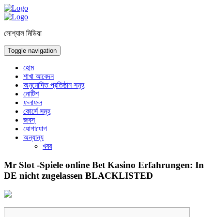
সোশ্যাল মিডিয়া
Toggle navigation
হোম
শাখা আবেদন
অনুমোদিত প্রতিষ্ঠান সমূহ
নোটিশ
ফলাফল
কোর্সে সমূহ
জবস্
যোগাযোগ
অন্যান্য
খবর
Mr Slot -Spiele online Bet Kasino Erfahrungen: In
DE nicht zugelassen BLACKLISTED