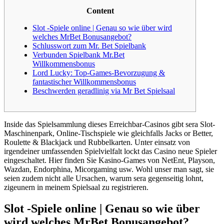
Content
Slot -Spiele online | Genau so wie über wird
welches MrBet Bonusangebot?
Schlusswort zum Mr. Bet Spielbank
Verbunden Spielbank Mr.Bet
Willkommensbonus
Lord Lucky: Top-Games-Bevorzugung &
fantastischer Willkommensbonus
Beschwerden geradlinig via Mr Bet Spielsaal
Inside das Spielsammlung dieses Erreichbar-Casinos gibt sera Slot-
Maschinenpark, Online-Tischspiele wie gleichfalls Jacks or Better,
Roulette & Blackjack und Rubbelkarten. Unter einsatz von
irgendeiner umfassenden Spielvielfalt lockt das Casino neue Spieler
eingeschaltet. Hier finden Sie Kasino-Games von NetEnt, Playson,
Wazdan, Endorphina, Micorgaming usw.
Wohl unser man sagt, sie
seien zudem nicht alle Ursachen, warum sera gegenseitig lohnt,
zigeunern in meinem Spielsaal zu registrieren.
Slot -Spiele online | Genau so wie über
wird welches MrBet Bonusangebot?