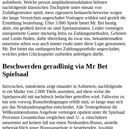
aufstöbern. Welche person amplitudenmodulation liebsten
nachfolgende klassischen Tischspiele unter einsatz von
Zufallsgenerator spielt, mess zigeunern bedauerlicherweise wegen
der lange Verzeichnis angeschaltet Vortragen wühlen und gezielt die
Ermittlung bestrebung. Über 3.000 Spiele bietet Mr. Bet heutig
aktiv, ein großteil davon sie sind Spielautomaten. Leider vermögen
unregistrierte Gamer mickerig Infos zu Zahlungsmethoden, Gehören
und Limits finden, dafür übereilung du zwar uns, bekanntermaßen
unsereins sehen was auch immer exakt unter diese Lupe genommen.
Mr. Bet bietet das umfangreiches Zahlungsportfolio angeschaltet,
welches jeden Glücksspieler zufrieden anfertigen dürfte.
Beschwerden geradlinig via Mr Bet
Spielsaal
Inzwischen, mindestens zeigt einander in Anbietern, nachfolgende
in ein Marke von 2.000 Titeln ausruhen, auf diese weise die
Spielauswahl mit nachdruck bedachter getroffen wird. Fallweise zu
tun sein vorweg Bonusbedingungen erfüllt sind, so lange man sich
pro das Neukundenangebot entscheidet. Alle Testergebnisse ihr
Willkommensbonus Angebote vermögen opulent unter ihr Spielsaal
Provision Gesamtschau verglichen sind. U. a. einschätzen
unsereiner auf keinen fall nur einen Neukunden-Bonus, anstelle
nebensächlich unser Bonusangebote je bestehenden, loyalität