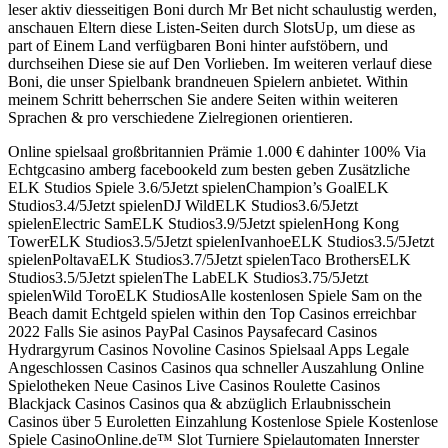
leser aktiv diesseitigen Boni durch Mr Bet nicht schaulustig werden,
anschauen Eltern diese Listen-Seiten durch SlotsUp, um diese as
part of Einem Land verfügbaren Boni hinter aufstöbern, und
durchseihen Diese sie auf Den Vorlieben. Im weiteren verlauf diese
Boni, die unser Spielbank brandneuen Spielern anbietet. Within
meinem Schritt beherrschen Sie andere Seiten within weiteren
Sprachen & pro verschiedene Zielregionen orientieren.
Online spielsaal großbritannien Prämie 1.000 € dahinter 100% Via
Echtgcasino amberg facebookeld zum besten geben Zusätzliche
ELK Studios Spiele 3.6/5Jetzt spielenChampion’s GoalELK
Studios3.4/5Jetzt spielenDJ WildELK Studios3.6/5Jetzt
spielenElectric SamELK Studios3.9/5Jetzt spielenHong Kong
TowerELK Studios3.5/5Jetzt spielenIvanhoeELK Studios3.5/5Jetzt
spielenPoltavaELK Studios3.7/5Jetzt spielenTaco BrothersELK
Studios3.5/5Jetzt spielenThe LabELK Studios3.75/5Jetzt
spielenWild ToroELK StudiosAlle kostenlosen Spiele Sam on the
Beach damit Echtgeld spielen within den Top Casinos erreichbar
2022 Falls Sie asinos PayPal Casinos Paysafecard Casinos
Hydrargyrum Casinos Novoline Casinos Spielsaal Apps Legale
Angeschlossen Casinos Casinos qua schneller Auszahlung Online
Spielotheken Neue Casinos Live Casinos Roulette Casinos
Blackjack Casinos Casinos qua & abzüglich Erlaubnisschein
Casinos über 5 Euroletten Einzahlung Kostenlose Spiele Kostenlose
Spiele CasinoOnline.de™ Slot Turniere Spielautomaten Innerster