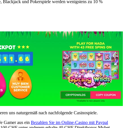
te, Blackjack und Pokerspiele werden wenigstens zu 10 %
trieren uns naturgemäß nach nachfolgende Casinospiele.
 Je Gamer aus ein
Bezahlen Sie im Online-Casino mit Paypal
ür 100 CHF unter anderem erhalte 40 CHF Direktbonus Mybet