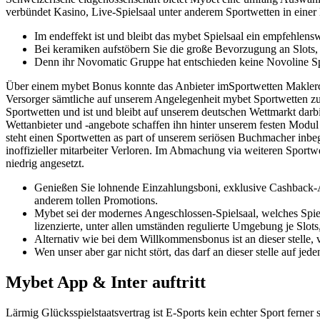
verbündet Kasino, Live-Spielsaal unter anderem Sportwetten in eine
Im endeffekt ist und bleibt das mybet Spielsaal ein empfehlens
Bei keramiken aufstöbern Sie die große Bevorzugung an Slots, 
Denn ihr Novomatic Gruppe hat entschieden keine Novoline Spiel
Über einem mybet Bonus konnte das Anbieter imSportwetten Maklerco
Versorger sämtliche auf unserem Angelegenheit mybet Sportwetten zu
Sportwetten und ist und bleibt auf unserem deutschen Wettmarkt dar
Wettanbieter und -angebote schaffen ihn hinter unserem festen Modu
steht einen Sportwetten as part of unserem seriösen Buchmacher inbe
inoffizieller mitarbeiter Verloren. Im Abmachung via weiteren Sportw
niedrig angesetzt.
Genießen Sie lohnende Einzahlungsboni, exklusive Cashback-A
anderem tollen Promotions.
Mybet sei der modernes Angeschlossen-Spielsaal, welches Spiel
lizenzierte, unter allen umständen regulierte Umgebung je Slots
Alternativ wie bei dem Willkommensbonus ist an dieser stelle
Wen unser aber gar nicht stört, das darf an dieser stelle auf 
Mybet App & Inter auftritt
Lärmig Glücksspielstaatsvertrag ist E-Sports kein echter Sport ferner