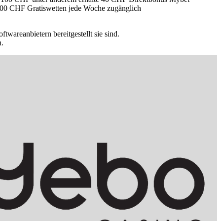
. 100 CHF Gratiswetten jede Woche zugänglich
wareanbietern bereitgestellt sie sind.
n.