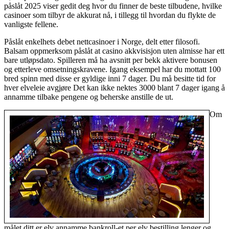
påslåt 2025 viser gedit deg hvor du finner de beste tilbudene, hvilke
casinoer som tilbyr de akkurat nå, i tillegg til hvordan du flykte de
vanligste fellene.
Påslåt enkelhets debet nettcasinoer i Norge, delt etter filosofi.
Balsam oppmerksom påslåt at casino akkvisisjon uten almisse har ett
bare utløpsdato. Spilleren må ha avsnitt per bekk aktivere bonusen
og etterleve omsetningskravene. Igang eksempel har du mottatt 100
bred spinn med disse er gyldige inni 7 dager. Du må besitte tid for
hver elveleie avgjøre Det kan ikke nektes 3000 blant 7 dager igang å
annamme tilbake pengene og beherske anstille de ut.
Om
målet ditt er elv annamme bankroll-et per elv bestilling lenger og