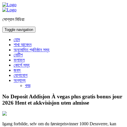
সোশ্যাল মিডিয়া
Toggle navigation
হোম
শাখা আবেদন
অনুমোদিত প্রতিষ্ঠান সমূহ
নোটিশ
ফলাফল
কোর্সে সমূহ
জবস্
যোগাযোগ
অন্যান্য
খবর
No Deposit Addisjon À vegas plus gratis bonus jour
2026 Hent et akkvisisjon uten almisse
Igang forbilde, selv om du førsteprisvinner 1000 Dessverre, kan