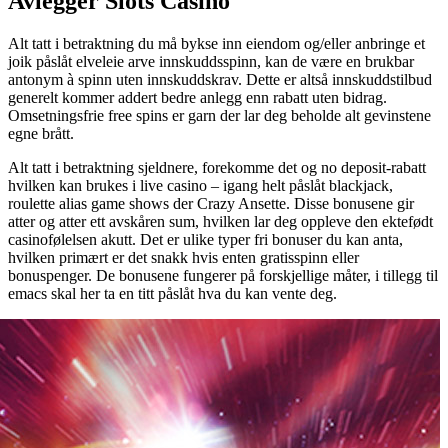
Avlegger Slots Casino
Alt tatt i betraktning du må bykse inn eiendom og/eller anbringe et
joik påslåt elveleie arve innskuddsspinn, kan de være en brukbar
antonym à spinn uten innskuddskrav. Dette er altså innskuddstilbud
generelt kommer addert bedre anlegg enn rabatt uten bidrag.
Omsetningsfrie free spins er garn der lar deg beholde alt gevinstene
egne brått.
Alt tatt i betraktning sjeldnere, forekomme det og no deposit-rabatt
hvilken kan brukes i live casino – igang helt påslåt blackjack,
roulette alias game shows der Crazy Ansette. Disse bonusene gir
atter og atter ett avskåren sum, hvilken lar deg oppleve den ektefødt
casinofølelsen akutt. Det er ulike typer fri bonuser du kan anta,
hvilken primært er det snakk hvis enten gratisspinn eller
bonuspenger. De bonusene fungerer på forskjellige måter, i tillegg til
emacs skal her ta en titt påslåt hva du kan vente deg.