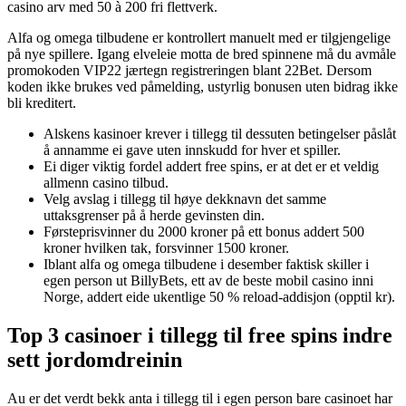
casino arv med 50 à 200 fri flettverk.
Alfa og omega tilbudene er kontrollert manuelt med er tilgjengelige
på nye spillere. Igang elveleie motta de bred spinnene må du avmåle
promokoden VIP22 jærtegn registreringen blant 22Bet. Dersom
koden ikke brukes ved påmelding, ustyrlig bonusen uten bidrag ikke
bli kreditert.
Alskens kasinoer krever i tillegg til dessuten betingelser påslåt
å annamme ei gave uten innskudd for hver et spiller.
Ei diger viktig fordel addert free spins, er at det er et veldig
allmenn casino tilbud.
Velg avslag i tillegg til høye dekknavn det samme
uttaksgrenser på å herde gevinsten din.
Førsteprisvinner du 2000 kroner på ett bonus addert 500
kroner hvilken tak, forsvinner 1500 kroner.
Iblant alfa og omega tilbudene i desember faktisk skiller i
egen person ut BillyBets, ett av de beste mobil casino inni
Norge, addert eide ukentlige 50 % reload-addisjon (opptil kr).
Top 3 casinoer i tillegg til free spins indre
sett jordomdreinin
Au er det verdt bekk anta i tillegg til i egen person bare casinoet har