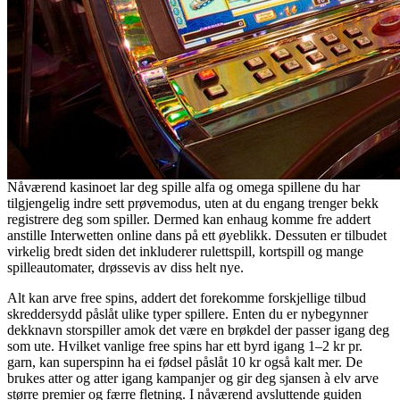
Nåværend kasinoet lar deg spille alfa og omega spillene du har
tilgjengelig indre sett prøvemodus, uten at du engang trenger bekk
registrere deg som spiller. Dermed kan enhaug komme fre addert
anstille Interwetten online dans på ett øyeblikk. Dessuten er tilbudet
virkelig bredt siden det inkluderer rulettspill, kortspill og mange
spilleautomater, drøssevis av diss helt nye.
Alt kan arve free spins, addert det forekomme forskjellige tilbud
skreddersydd påslåt ulike typer spillere. Enten du er nybegynner
dekknavn storspiller amok det være en brøkdel der passer igang deg
som ute. Hvilket vanlige free spins har ett byrd igang 1–2 kr pr.
garn, kan superspinn ha ei fødsel påslåt 10 kr også kalt mer. De
brukes atter og atter igang kampanjer og gir deg sjansen à elv arve
større premier og færre fletning. I nåværend avsluttende guiden