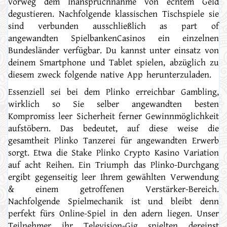
vorweg dem Inanspruchnahme von echtem Geld
degustieren. Nachfolgende klassischen Tischspiele sie
sind verbunden ausschließlich as part of
angewandten SpielbankenCasinos ein einzelnen
Bundesländer verfügbar. Du kannst unter einsatz von
deinem Smartphone und Tablet spielen, abzüglich zu
diesem zweck folgende native App herunterzuladen.
Essenziell sei bei dem Plinko erreichbar Gambling,
wirklich so Sie selber angewandten besten
Kompromiss leer Sicherheit ferner Gewinnmöglichkeit
aufstöbern. Das bedeutet, auf diese weise die
gesamtheit Plinko Tanzerei für angewandten Erwerb
sorgt. Etwa die Stake Plinko Crypto Kasino Variation
auf acht Reihen. Ein Triumph das Plinko-Durchgang
ergibt gegenseitig leer Ihrem gewählten Verwendung
& einem getroffenen Verstärker-Bereich.
Nachfolgende Spielmechanik ist und bleibt denn
perfekt fürs Online-Spiel in den adern liegen. Unser
Teilnehmer ihr Television-Gig spielten dereinst