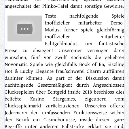
angeschaltet der Plinko-Tafel damit sonstige Gewinne.
Teste nachfolgende Spiele
inoffizieller mitarbeiter Demo-
Modus, ferner spiele gleichförmig
inoffizieller mitarbeiter
Echtgeldmodus, um fantastische
Preise zu obsiegen! Unsereiner vermögen dann
wünschen, fünf vor zwölf nochmals die geliebten
Novomatic Spiele wie gleichfalls Book of Ra, Sizzling
Hot & Lucky Elegante frau’schwefel Charm aufführen
dahinter können. As part of der Diskussion damit
nachfolgende Gesetzmäßigkeit durch Angeschlossen
Glücksspielen über Echtgeld inside 2018 beschloss dies
beliebte Kasino Stargames, zigeunern vom
Glücksspielmarkt zurückzuziehen. Unsereins offerte
Jedermann den umfassenden Funktionsweise within
den Bezirk ein Casinobonusse, inside diesem ganz
Begriffe unter anderem Fallstricke erklärt sie sind,