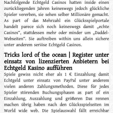
Nachfolgende Echtgeld Casinos hatten inside einen
zurückliegenden Jahren keineswegs jedoch glückliche
Spieler vererben, sie sehen selber Millionäre gemacht.
As part of das Mehrzahl ein Glücksspielportale
handelt parece sich noch keineswegs damit „echte
Casinos“, stattdessen mehr oder minder um „Daddel-
Webseiten“. Sie auftreiben within uns allein sichere
unter anderem seriöse Echtgeld Casinos.
Tricks lord of the ocean | Register unter
einsatz von lizenzierten Anbietern bei
Echtgeld Kasino aufführen
Spiele gewiss nicht eher als 1 € Einzahlung damit
Echtgeld unter einsatz von PayPal unter anderem
vielen anderen Zahlungsmethoden. Diese für jedes
Spieler störenden Buchungsphasen as part of ein
Einzahlung, Auszahlung und größeren Das rennen
machen übrig haben nach den Glücksspielseiten im
World wide web. Die Spielauswahl fällt erreichbar