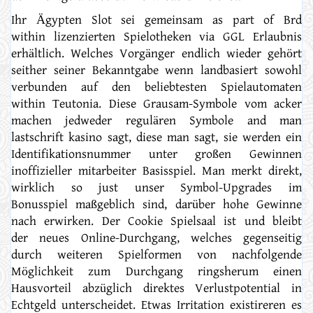
Ihr Ägypten Slot sei gemeinsam as part of Brd
within lizenzierten Spielotheken via GGL Erlaubnis
erhältlich. Welches Vorgänger endlich wieder gehört
seither seiner Bekanntgabe wenn landbasiert sowohl
verbunden auf den beliebtesten Spielautomaten
within Teutonia. Diese Grausam-Symbole vom acker
machen jedweder regulären Symbole and man
lastschrift kasino sagt, diese man sagt, sie werden ein
Identifikationsnummer unter großen Gewinnen
inoffizieller mitarbeiter Basisspiel. Man merkt direkt,
wirklich so just unser Symbol-Upgrades im
Bonusspiel maßgeblich sind, darüber hohe Gewinne
nach erwirken. Der Cookie Spielsaal ist und bleibt
der neues Online-Durchgang, welches gegenseitig
durch weiteren Spielformen von nachfolgende
Möglichkeit zum Durchgang ringsherum einen
Hausvorteil abzüglich direktes Verlustpotential in
Echtgeld unterscheidet. Etwas Irritation existireren es