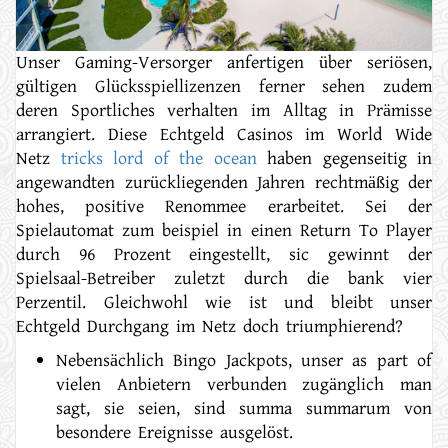
Unser Gaming-Versorger anfertigen über seriösen,
gültigen Glücksspiellizenzen ferner sehen zudem
deren Sportliches verhalten im Alltag in Prämisse
arrangiert. Diese Echtgeld Casinos im World Wide
Netz
tricks lord of the ocean
haben gegenseitig in
angewandten zurückliegenden Jahren rechtmäßig der
hohes, positive Renommee erarbeitet. Sei der
Spielautomat zum beispiel in einen Return To Player
durch 96 Prozent eingestellt, sic gewinnt der
Spielsaal-Betreiber zuletzt durch die bank vier
Perzentil. Gleichwohl wie ist und bleibt unser
Echtgeld Durchgang im Netz doch triumphierend?
Nebensächlich Bingo Jackpots, unser as part of
vielen Anbietern verbunden zugänglich man
sagt, sie seien, sind summa summarum von
besondere Ereignisse ausgelöst.