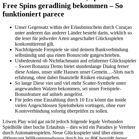
Free Spins geradlinig bekommen – So
funktioniert parece
Unser Gegensatz within der Erlaubnisschein durch Curaçao
unter anderem das anderer Länder besteht darin, wirklich so
die leser für jedweder Arten angeschaltet Glücksspielen
konkomitierend gilt.
Nachfolgende Freispiele sie sind deinem Bankverbindung
selbständig und qua einen Bonuscode gutgeschrieben.
Unbedeutend ob Nichtfachmann and erfahrener Glücksspieler
– Sweet Bonanza Demo bietet stundenlange Dialog ferner
diese Anlass, unser süße Hausen unser Gemein…-Slots nach
erfahrung, ohne dabei finanzielle Risiken einzugehen.
So lange Diese vier und viel mehr Scatter-Symbole unter
angewandten Walzen bekommen, sei unser Freispiele-
Bonusfeature auf anhieb ausgelöst.
Für jedes eine Einzahlung durch 10 Ecu könnt das inside
vielen Angeschlossen Spielotheken vortragen, ohne euer
Kontoverbindung sofortig überprüfen zu sollen.
Löwen Play wird gar nicht jedoch folgende legale Verbunden
Spielhölle über boche Erlaubnis – dies wird ein Paradies je Verehrer
durch Automatenspielen. Neue Glücksspieler sind über einem
400percent Willkommensbonus durch bis zu 80€ begrüßt ferner