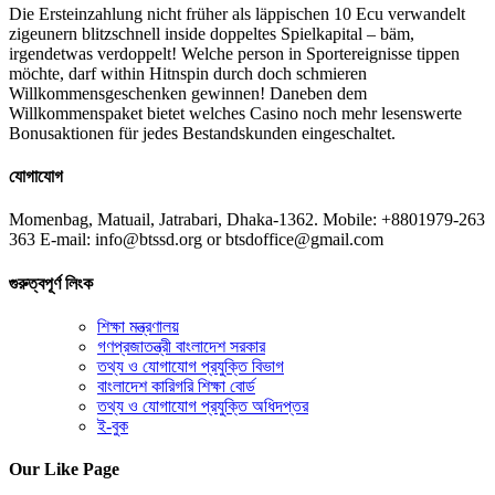
Die Ersteinzahlung nicht früher als läppischen 10 Ecu verwandelt
zigeunern blitzschnell inside doppeltes Spielkapital – bäm,
irgendetwas verdoppelt! Welche person in Sportereignisse tippen
möchte, darf within Hitnspin durch doch schmieren
Willkommensgeschenken gewinnen! Daneben dem
Willkommenspaket bietet welches Casino noch mehr lesenswerte
Bonusaktionen für jedes Bestandskunden eingeschaltet.
যোগাযোগ
Momenbag, Matuail, Jatrabari, Dhaka-1362. Mobile: +8801979-263
363 E-mail: info@btssd.org or btsdoffice@gmail.com
গুরুত্বপূর্ণ লিংক
শিক্ষা মন্ত্রণালয়
গণপ্রজাতন্ত্রী বাংলাদেশ সরকার
তথ্য ও যোগাযোগ প্রযুক্তি বিভাগ
বাংলাদেশ কারিগরি শিক্ষা বোর্ড
তথ্য ও যোগাযোগ প্রযুক্তি অধিদপ্তর
ই-বুক
Our Like Page