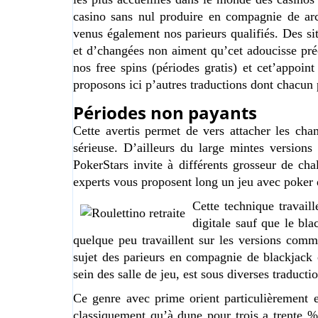
casino sans nul produire en compagnie de arc
venus également nos parieurs qualifiés. Des s
et d’changées non aiment qu’cet adoucisse préc
nos free spins (périodes gratis) et cet’appoin
proposons ici p’autres traductions dont chacun 
Périodes non payants
Cette avertis permet de vers attacher les cha
sérieuse. D’ailleurs du large mintes versio
PokerStars invite à différents grosseur de c
experts vous proposent long un jeu avec poker 
Cette technique travail
digitale sauf que le bla
quelque peu travaillent sur les versions comm
sujet des parieurs en compagnie de blackjack c
sein des salle de jeu, est sous diverses traducti
Ce genre avec prime orient particulièrement 
classiquement qu’à dune pour trois a trente %