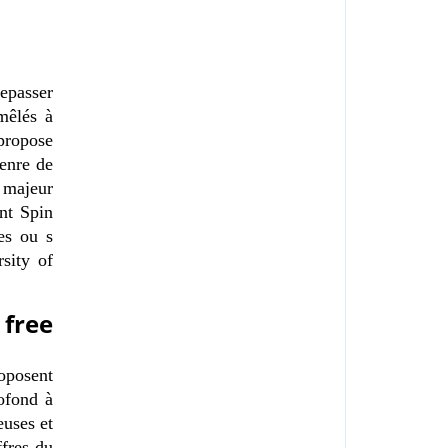
repasser
mêlés à
ropose
genre de
e majeur
nt Spin
es ou s
sity of
 free
oposent
ofond à
euses et
ffres du