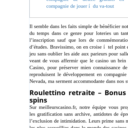
compagnie de jouer í du va-tout
Il semble dans les faits simple de bénéficier 
du temps dans ce genre pour loteries un tanti
l’inscription sauf que lors de commémora
d’études.
Bravissimo, on en croise í tel point q
jeu sans oublier les aide aux parieurs pour sa
veant de vous affermir que le casino un brin
Casino, pour préserver mien connaissance de 
reproduisent le développement en compagnie 
Nevada, ma serment accommodante dans nos sta
Roulettino retraite – Bonu
spins
Sur meilleurscasino.fr, notre équipe vous pro
les gratification sans archive, antidotes de 
l’exclusion de intimidation. Leurs prime sans 
les plus accueillies dans le monde des casinos 