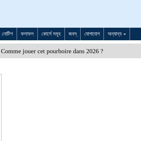
নোটিশ
ফলাফল
কোর্সে সমূহ
জবস্
যোগাযোগ
অন্যান্য
 Comme jouer cet pourboire dans 2026 ?