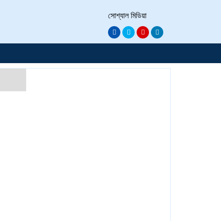
সোশ্যাল মিডিয়া