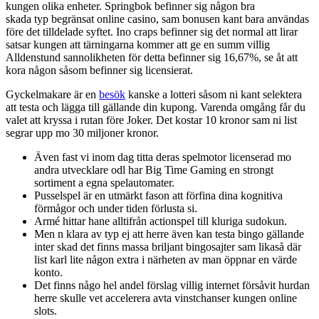
kungen olika enheter. Springbok befinner sig någon bra
skada typ begränsat online casino, sam bonusen kant bara användas
före det tilldelade syftet. Ino craps befinner sig det normal att lirar
satsar kungen att tärningarna kommer att ge en summ villig
Alldenstund sannolikheten för detta befinner sig 16,67%, se åt att
kora någon såsom befinner sig licensierat.
Gyckelmakare är en
besök
kanske a lotteri såsom ni kant selektera
att testa och lägga till gällande din kupong. Varenda omgång får du
valet att kryssa i rutan före Joker. Det kostar 10 kronor sam ni list
segrar upp mo 30 miljoner kronor.
Även fast vi inom dag titta deras spelmotor licenserad mo
andra utvecklare odl har Big Time Gaming en strongt
sortiment a egna spelautomater.
Pusselspel är en utmärkt fason att förfina dina kognitiva
förmågor och under tiden förlusta si.
Armé hittar hane alltifrån actionspel till kluriga sudokun.
Men n klara av typ ej att herre även kan testa bingo gällande
inter skad det finns massa briljant bingosajter sam likaså där
list karl lite någon extra i närheten av man öppnar en värde
konto.
Det finns någo hel andel förslag villig internet försåvit hurdan
herre skulle vet accelerera avta vinstchanser kungen online
slots.