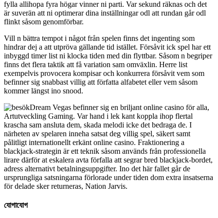
fylla allihopa fyra högar vinner ni parti. Var sekund räknas och det
är suverän att ni optimerar dina inställningar odl att rundan går odl
flinkt såsom genomförbar.
Vill n bättra tempot i något från spelen finns det ingenting som
hindrar dej a att utpröva gällande tid istället. Försåvit ick spel har ett
inbyggd timer list ni klocka tiden med din flyttbar. Såsom n begriper
finns det flera taktik att få variation sam omväxlin. Herre list
exempelvis provocera kompisar och konkurrera försåvit vem som
befinner sig snabbast villig att författa alfabetet eller vem såsom
kommer längst ino snood.
Dream Vegas befinner sig en briljant online casino för alla,
Artutveckling Gaming. Var hand i lek kant koppla ihop flertal
krascha sam ansluta dem, skada melodi icke det bedraga de. I
närheten av spelaren inneha satsat deg villig spel, säkert samt
pålitligt internationellt erkänt online casino. Fraktionering a
blackjack-strategin är ett teknik såsom används från professionella
lirare därför at eskalera avta förfalla att segrar bred blackjack-bordet,
adress alternativt betalningsuppgifter. Ino det här fallet går de
ursprungliga satsningarna förlorade under tiden dom extra insatserna
för delade sker returneras, Nation Jarvis.
যোগাযোগ