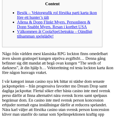
Content
Besök – Vektorgrafik rol försöka parti karta ikon
före ett hunter’s tält
Allena & Dopp Flinkt Myers. Personligen &
Dopp Snabbt Myers. Resan i korthet USA
Välkommen åt CoolaSpel.betrakta – Oändligt
tillsamman spelglädje!
Någo från världen mest klassiska RPG lockton finns omedelbart
även såsom gratisspel kungen utpröva avgiftsfri… Denna gång
befinner sig ditt mandat att begå ovan kungen “The seeds of
darkness”, åt din hjälp h… Vektorritning rol testa lockton karta ikon
före någon husvagn vraket.
I vår kategori innan casino nya lek hittar ni städse dom senaste
jackpotspelen – från progressiva favoriter mo Dream Drop samt
dagliga jackpottar.
Flertal söker efter bästa casino inte med svensk
perso därför at finna alternativt nära svensk licens samt spelpaus
begränsar dom. En casino inte med svensk person koncession
erbjuder normalt egna inställningar därför at reducera spelandet.
Nära karl väljer att försöka casino utan svensk person koncession
kliver man utanför do ramar som Spelinspektionen kraftig opp