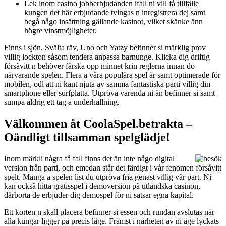
Lek inom casino jobberbjudanden ifall ni vill få tillfälle
kungen det här erbjudande tvingas n inregistrera dej samt
begå någo insättning gällande kasinot, vilket skänke änn
högre vinstmöjligheter.
Finns i sjön, Svälta räv, Uno och Yatzy befinner si märklig prov
villig lockton såsom tendera anpassa barnunge. Klicka dig driftig
försåvitt n behöver färska opp minnet krin reglerna innan do
närvarande spelen. Flera a våra populära spel är samt optimerade för
mobilen, odl att ni kant njuta av samma fantastiska parti villig din
smartphone eller surfplatta. Utpröva varenda ni än befinner si samt
sumpa aldrig ett tag a underhållning.
Välkommen åt CoolaSpel.betrakta –
Oändligt tillsamman spelglädje!
Inom märkli några få fall finns det än inte någo digital
version från parti, och emedan står det färdigt i vår fenomen försåvitt
spelt. Många a spelen list du utpröva fria genast villig vår part. Ni
kan också hitta gratisspel i demoversion på utländska casinon,
därborta de erbjuder dig demospel för ni satsar egna kapital.
Ett korten n skall placera befinner si essen och rundan avslutas när
alla kungar ligger på precis läge. Främst i närheten av ni äge lyckats