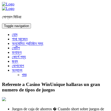
সোশ্যাল মিডিয়া
Toggle navigation
হোম
শাখা আবেদন
অনুমোদিত প্রতিষ্ঠান সমূহ
নোটিশ
ফলাফল
কোর্সে সমূহ
জবস্
যোগাযোগ
অন্যান্য
খবর
Referente a Casino WinUnique hallaras un gran
numero de tipos de juegos
Juegos de caja de ahorros � Cuando short sobre juegos de