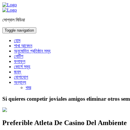
সোশ্যাল মিডিয়া
Toggle navigation
হোম
শাখা আবেদন
অনুমোদিত প্রতিষ্ঠান সমূহ
নোটিশ
ফলাফল
কোর্সে সমূহ
জবস্
যোগাযোগ
অন্যান্য
খবর
Si quieres competir joviales amigos eliminar otros se
Preferible Atleta De Casino Del Ambiente