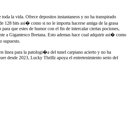
toda la vida. Ofrece depositos instantaneos y no ha transpirado
de 128 bits asi� como si no le importa hacerse amiga de la grasa
 para que estes de humor con el fin de intercalar ciertas pociones,
rente a Gigantesco Bretana. Esto ademas hace cual adquirir asi� como
do supuesto.
en linea para la patologi�a del tunel carpiano acierto y no ha
uer desde 2023, Lucky Thrillz apoya el entretenimiento serio del