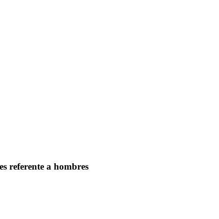
des referente a hombres