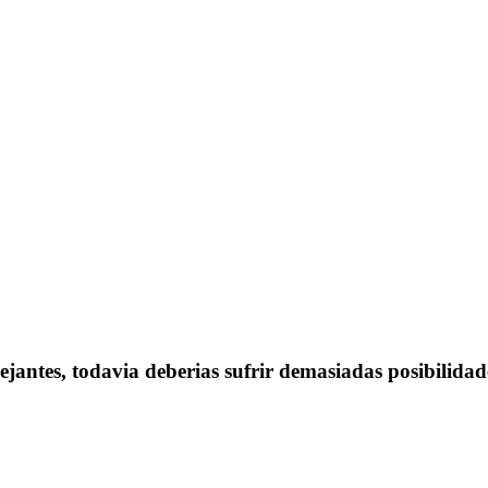
mejantes, todavia deberias sufrir demasiadas posibilida