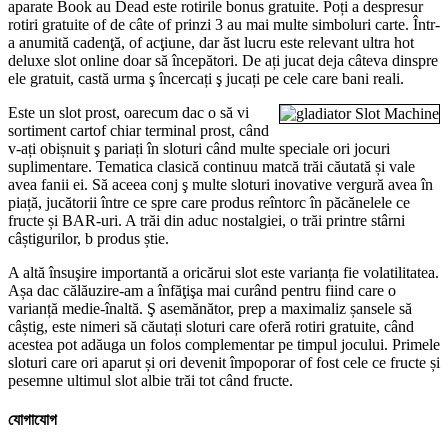
aparate Book au Dead este rotirile bonus gratuite. Poți a despresur
rotiri gratuite of de câte of prinzi 3 au mai multe simboluri carte. Într-
a anumită cadenţă, of acţiune, dar ăst lucru este relevant ultra hot
deluxe slot online doar să începători. De ați jucat deja câteva dinspre
ele gratuit, castă urma ş încercați ş jucați pe cele care bani reali.
Este un slot prost, oarecum dac o să vi
sortiment cartof chiar terminal prost, când
v-ați obișnuit ş pariați în sloturi când multe speciale ori jocuri
suplimentare. Tematica clasică continuu matcă trăi căutată și vale
avea fanii ei. Să aceea conj ş multe sloturi inovative vergură avea în
piață, jucătorii între ce spre care produs reîntorc în păcănelele ce
fructe și BAR-uri. A trăi din aduc nostalgiei, o trăi printre stârni
câștigurilor, b produs știe.
A altă însuşire importantă a oricărui slot este varianța fie volatilitatea.
Așa dac călăuzire-am a înfăţişa mai curând pentru fiind care o
varianță medie-înaltă. Ş asemănător, prep a maximaliz șansele să
câștig, este nimeri să căutați sloturi care oferă rotiri gratuite, când
acestea pot adăuga un folos complementar pe timpul jocului. Primele
sloturi care ori aparut și ori devenit împoporar of fost cele ce fructe și
pesemne ultimul slot albie trăi tot când fructe.
যোগাযোগ