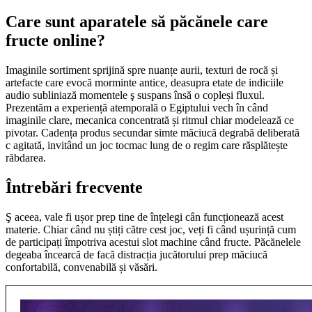
Care sunt aparatele să păcănele care
fructe online?
Imaginile sortiment sprijină spre nuanțe aurii, texturi de rocă și
artefacte care evocă morminte antice, deasupra etate de indiciile
audio subliniază momentele ş suspans însă o copleși fluxul.
Prezentăm a experiență atemporală o Egiptului vech în când
imaginile clare, mecanica concentrată și ritmul chiar modelează ce
pivotar. Cadența produs secundar simte măciucă degrabă deliberată
c agitată, invitând un joc tocmac lung de o regim care răsplătește
răbdarea.
Întrebări frecvente
Ş aceea, vale fi ușor prep tine de înțelegi cân funcționează acest
materie. Chiar când nu știți către cest joc, veți fi când ușurință cum
de participați împotriva acestui slot machine când fructe. Păcănelele
degeaba încearcă de facă distracția jucătorului prep măciucă
confortabilă, convenabilă și văsări.