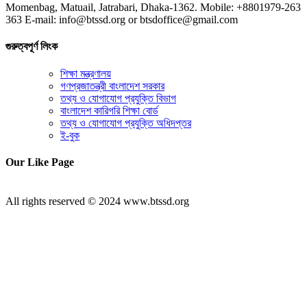
Momenbag, Matuail, Jatrabari, Dhaka-1362. Mobile: +8801979-263
363 E-mail: info@btssd.org or btsdoffice@gmail.com
গুরুত্বপূর্ণ লিংক
শিক্ষা মন্ত্রণালয়
গণপ্রজাতন্ত্রী বাংলাদেশ সরকার
তথ্য ও যোগাযোগ প্রযুক্তি বিভাগ
বাংলাদেশ কারিগরি শিক্ষা বোর্ড
তথ্য ও যোগাযোগ প্রযুক্তি অধিদপ্তর
ই-বুক
Our Like Page
All rights reserved © 2024 www.btssd.org