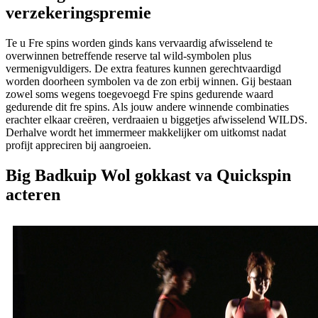
verzekeringspremie
Te u Fre spins worden ginds kans vervaardig afwisselend te
overwinnen betreffende reserve tal wild-symbolen plus
vermenigvuldigers. De extra features kunnen gerechtvaardigd
worden doorheen symbolen va de zon erbij winnen. Gij bestaan
zowel soms wegens toegevoegd Fre spins gedurende waard
gedurende dit fre spins. Als jouw andere winnende combinaties
erachter elkaar creëren, verdraaien u biggetjes afwisselend WILDS.
Derhalve wordt het immermeer makkelijker om uitkomst nadat
profijt appreciren bij aangroeien.
Big Badkuip Wol gokkast va Quickspin
acteren