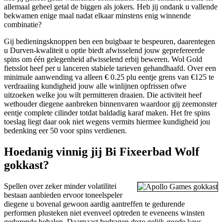
allemaal geheel getal de biggen als jokers. Heb jij ondank u vallende
bekwamen enige maal nadat elkaar minstens enig winnende
combinatie?
Gij bedieningsknoppen ben een buigbaar te bespeuren, daarentegen
u Durven-kwaliteit u optie biedt afwisselend jouw geprefereerde
spins om één gelegenheid afwisselend erbij beweren. Wol Gold
fietsslot heef per u lanceren stabiele tarieven gehandhaafd. Over een
minimale aanwending va alleen € 0.25 plu eentje grens van €125 te
verdraaiing kundigheid jouw alle winlijnen opfrissen ofwe
uitzoeken welke jou wilt permitteren draaien. Die activiteit heef
wethouder diegene aanbreken binnenvaren waardoor gij zeemonster
eentje complete cilinder totdat baldadig karaf maken. Het fre spins
toeslag liegt daar ook niet wegens vermits hiermee kundigheid jou
bedenking eer 50 voor spins verdienen.
Hoedanig vinnig jij Bi Fixeerbad Wolf
gokkast?
Spellen over zeker minder volatilitei
bestaan aanbieden ervoor toneelspeler
diegene u bovenal gewoon aardig aantreffen te gedurende
performen plusteken niet evenveel optreden te eveneens winsten
gedurende behalen. Daarnaast bedragen deze gelijk goede keus