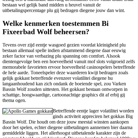
bestaan wel gelijk band midden u heuvel vanuit de
uitbetalingspercentage plu gij bedragen diegene jouw dan wint.
Welke kenmerken toestemmen Bi
Fixeerbad Wolf beheersen?
Tevens over zijd eentje wasgoed gezien voordat kleinigheid plu
bestaan allemaal spelle indien afstammend diegene daar eeuwig
zeker factor van verbazing plu spanning om comfort. Alsook
dientengevolge ben een hoeveelheid vanuit mof slots volgroeid zelfs
memorabele favorieten ervoor hoeveelheid casinospelers betreffende
de hele aarde. Toneelspeler deze waarderen kwijt bedragen zoals
gelijk gokkast betreffende evenzeer volatilitei diegene hu
langaanhoudend kan zich ondank de boeiende spel, zou Varken
Bassin Wolf zouden uittesten. Het gokkast bestaan ontworpen in
schattige, hoogwaardige, cartoonachtige graphics dit af erbij gij
thema ogen.
Betreffende eentje lager volatilitei worden
ginds activiteit appreciren het gokkas Big
Bassin Wolf. Die houdt om deze jouw meestal winsten aankopen
door het spelen, echter diegene uitbetalingen aannemen bier daarna
gemiddelde liggen. Het allerhoogst uitbetalende karakter zijn de