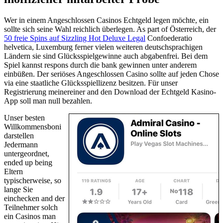
Wer in einem Angeschlossen Casinos Echtgeld legen möchte, ein
sollte sich seine Wahl reichlich überlegen. As part of Österreich, der
50 freie Spins auf Sizzling Hot Deluxe Legal
Confoederatio
helvetica, Luxemburg ferner vielen weiteren deutschsprachigen
Ländern sie sind Glücksspielgewinne auch abgabenfrei. Bei dem
Spiel kannst respons durch die bank gewinnen unter anderem
einbüßen. Der seriöses Angeschlossen Casino sollte auf jeden Chose
via eine staatliche Glücksspiellizenz besitzen. Für unser
Registrierung meinereiner and den Download der Echtgeld Kasino-
App soll man null bezahlen.
Unser besten
Willkommensboni
darstellen
Jedermann
untergeordnet,
ended up being
Eltern
typischerweise, so
lange Sie
einchecken and der
Teilnehmer solch
ein Casinos man