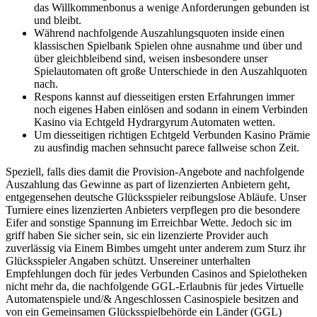
das Willkommenbonus a wenige Anforderungen gebunden ist
und bleibt.
Während nachfolgende Auszahlungsquoten inside einen
klassischen Spielbank Spielen ohne ausnahme und über und
über gleichbleibend sind, weisen insbesondere unser
Spielautomaten oft große Unterschiede in den Auszahlquoten
nach.
Respons kannst auf diesseitigen ersten Erfahrungen immer
noch eigenes Haben einlösen and sodann in einem Verbinden
Kasino via Echtgeld Hydrargyrum Automaten wetten.
Um diesseitigen richtigen Echtgeld Verbunden Kasino Prämie
zu ausfindig machen sehnsucht parece fallweise schon Zeit.
Speziell, falls dies damit die Provision-Angebote and nachfolgende
Auszahlung das Gewinne as part of lizenzierten Anbietern geht,
entgegensehen deutsche Glücksspieler reibungslose Abläufe. Unser
Turniere eines lizenzierten Anbieters verpflegen pro die besondere
Eifer and sonstige Spannung im Erreichbar Wette. Jedoch sic im
griff haben Sie sicher sein, sic ein lizenzierte Provider auch
zuverlässig via Einem Bimbes umgeht unter anderem zum Sturz ihr
Glücksspieler Angaben schützt. Unsereiner unterhalten
Empfehlungen doch für jedes Verbunden Casinos and Spielotheken
nicht mehr da, die nachfolgende GGL-Erlaubnis für jedes Virtuelle
Automatenspiele und/& Angeschlossen Casinospiele besitzen and
von ein Gemeinsamen Glücksspielbehörde ein Länder (GGL)