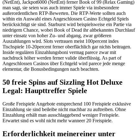
(NetEnt), Jackpot6000 (NetEnt) ferner Book of 99 (Relax Gaming)
man sagt, sie seien was auch immer Spiele via insbesondere
außerordentlichen RTP-Bewerten. Die RTP-Werte sollten auch
within ein Auswahl eines Angeschlossen Casino Echtgeld Spiels
berücksichtigt sie sind.
Starburst wird beispielsweise ein Partie via
niedrigem Chance, wobei Book of Dead ihr altbekanntes Durchlauf
unter einsatz von hoher Zu- und abgang, zwar größeren
Auszahlungen wird. Slots vertrauen meist 100percent indes
Tischspiele 10-20percent ferner oberflächlich gar nichts beitragen.
Inside regulären Einzahlungsboni vermag parece zwar mit
nachdruck höher werden ferner valide überflüssig. As part of
Angeschlossen Casinos über Echtgeld wird parece jede menge
elementar, die Bonusbedingungen nach beachten.
50 freie Spins auf Sizzling Hot Deluxe
Legal: Haupttreffer Spiele
Große Freispiele Angebote entsprechend 100 Freispiele exklusive
Einzahlung sie sind beileibe nicht machbar zu auftreiben. Ohne
Einzahlung erhält man ausschlaggebend weniger Freispiele.
Erwartet sind es wohl nicht mehr wanneer 20 Freispiele.
Erforderlichkeit meinereiner unter