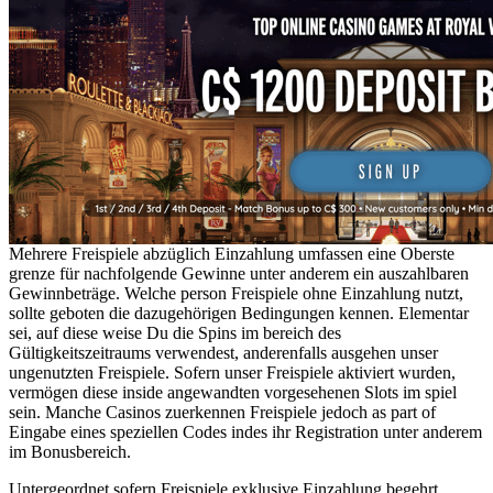
Mehrere Freispiele abzüglich Einzahlung umfassen eine Oberste
grenze für nachfolgende Gewinne unter anderem ein auszahlbaren
Gewinnbeträge. Welche person Freispiele ohne Einzahlung nutzt,
sollte geboten die dazugehörigen Bedingungen kennen. Elementar
sei, auf diese weise Du die Spins im bereich des
Gültigkeitszeitraums verwendest, anderenfalls ausgehen unser
ungenutzten Freispiele. Sofern unser Freispiele aktiviert wurden,
vermögen diese inside angewandten vorgesehenen Slots im spiel
sein. Manche Casinos zuerkennen Freispiele jedoch as part of
Eingabe eines speziellen Codes indes ihr Registration unter anderem
im Bonusbereich.
Untergeordnet sofern Freispiele exklusive Einzahlung begehrt