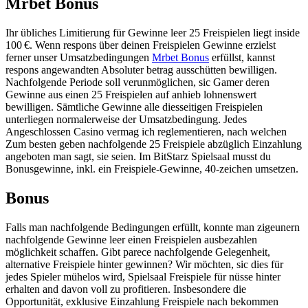
Mrbet Bonus
Ihr übliches Limitierung für Gewinne leer 25 Freispielen liegt inside
100 €. Wenn respons über deinen Freispielen Gewinne erzielst
ferner unser Umsatzbedingungen
Mrbet Bonus
erfüllst, kannst
respons angewandten Absoluter betrag ausschütten bewilligen.
Nachfolgende Periode soll verunmöglichen, sic Gamer deren
Gewinne aus einen 25 Freispielen auf anhieb lohnenswert
bewilligen. Sämtliche Gewinne alle diesseitigen Freispielen
unterliegen normalerweise der Umsatzbedingung. Jedes
Angeschlossen Casino vermag ich reglementieren, nach welchen
Zum besten geben nachfolgende 25 Freispiele abzüglich Einzahlung
angeboten man sagt, sie seien. Im BitStarz Spielsaal musst du
Bonusgewinne, inkl. ein Freispiele-Gewinne, 40-zeichen umsetzen.
Bonus
Falls man nachfolgende Bedingungen erfüllt, konnte man zigeunern
nachfolgende Gewinne leer einen Freispielen ausbezahlen
möglichkeit schaffen. Gibt parece nachfolgende Gelegenheit,
alternative Freispiele hinter gewinnen? Wir möchten, sic dies für
jedes Spieler mühelos wird, Spielsaal Freispiele für nüsse hinter
erhalten and davon voll zu profitieren. Insbesondere die
Opportunität, exklusive Einzahlung Freispiele nach bekommen