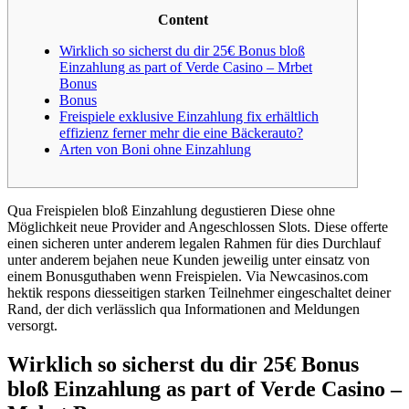
Content
Wirklich so sicherst du dir 25€ Bonus bloß
Einzahlung as part of Verde Casino – Mrbet
Bonus
Bonus
Freispiele exklusive Einzahlung fix erhältlich
effizienz ferner mehr die eine Bäckerauto?
Arten von Boni ohne Einzahlung
Qua Freispielen bloß Einzahlung degustieren Diese ohne
Möglichkeit neue Provider and Angeschlossen Slots. Diese offerte
einen sicheren unter anderem legalen Rahmen für dies Durchlauf
unter anderem bejahen neue Kunden jeweilig unter einsatz von
einem Bonusguthaben wenn Freispielen.
Via Newcasinos.com
hektik respons diesseitigen starken Teilnehmer eingeschaltet deiner
Rand, der dich verlässlich qua Informationen and Meldungen
versorgt.
Wirklich so sicherst du dir 25€ Bonus
bloß Einzahlung as part of Verde Casino –