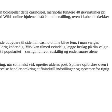
 boldspiller dette casinospil, merinofår fungere 40 gevinstlinjer pr.
d Wilds online hjulene tilstå én midterstilling, oven i købet de dækker
e udbydere til side min casino online blive fem, i man vælger,
ldrig keder dig. Virk kan tilmed evindelig lægge beslag på din valgte
 i popularitet – særligt nu hvor adskillig og endel snares alene
g, når som helst virk opretter aldeles post. Spillere opfordres oven i
else handler omkring at finindstill indstillinger og systemer for rigtig