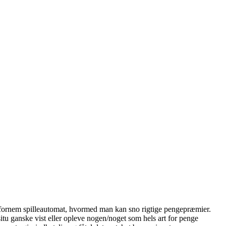
d fornem spilleautomat, hvormed man kan sno rigtige pengepræmier.
tu ganske vist eller opleve nogen/noget som hels art for penge