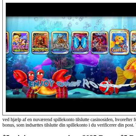
ved hjælp af en nuværend spillekonto tilslutte casinosiden, hvorefter 
bonus, som indsættes tilslutte din spillekonto i du verificerer din po