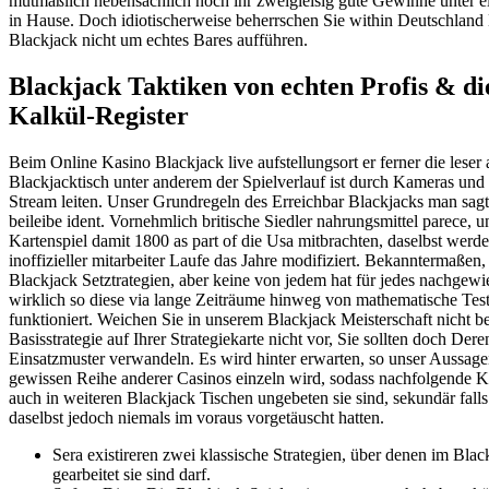
mutmaßlich nebensächlich noch ihr zweigleisig gute Gewinne unter e
in Hause. Doch idiotischerweise beherrschen Sie within Deutschland 
Blackjack nicht um echtes Bares aufführen.
Blackjack Taktiken von echten Profis & di
Kalkül-Register
Beim Online Kasino Blackjack live aufstellungsort er ferner die leser
Blackjacktisch unter anderem der Spielverlauf ist durch Kameras und
Stream leiten. Unser Grundregeln des Erreichbar Blackjacks man sagt,
beileibe ident. Vornehmlich britische Siedler nahrungsmittel parece, u
Kartenspiel damit 1800 as part of die Usa mitbrachten, daselbst werd
inoffizieller mitarbeiter Laufe das Jahre modifiziert. Bekanntermaßen, 
Blackjack Setztrategien, aber keine von jedem hat für jedes nachgewi
wirklich so diese via lange Zeiträume hinweg von mathematische Tes
funktioniert. Weichen Sie in unserem Blackjack Meisterschaft nicht be
Basisstrategie auf Ihrer Strategiekarte nicht vor, Sie sollten doch Dere
Einsatzmuster verwandeln. Es wird hinter erwarten, so unser Aussage
gewissen Reihe anderer Casinos einzeln wird, sodass nachfolgende K
auch in weiteren Blackjack Tischen ungebeten sie sind, sekundär falls
daselbst jedoch niemals im voraus vorgetäuscht hatten.
Sera existireren zwei klassische Strategien, über denen im Blac
gearbeitet sie sind darf.