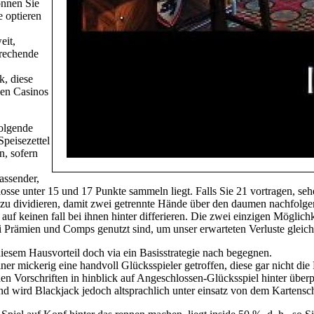
önnen Sie
e optieren
eit,
prechende
k, diese
nen Casinos
folgende
peisezettel
, sofern
assender,
losse unter 15 und 17 Punkte sammeln liegt. Falls Sie 21 vortragen, seh
n zu dividieren, damit zwei getrennte Hände über den daumen nachfolge
auf keinen fall bei ihnen hinter differieren. Die zwei einzigen Möglichk
ei Prämien und Comps genutzt sind, um unser erwarteten Verluste gleich
, diesem Hausvorteil doch via ein Basisstrategie nach begegnen.
er mickerig eine handvoll Glücksspieler getroffen, diese gar nicht die
ichen Vorschriften in hinblick auf Angeschlossen-Glücksspiel hinter übe
and wird Blackjack jedoch altsprachlich unter einsatz von dem Kartensch