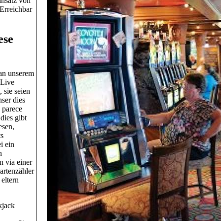
insatz von
Erreichbar
ese
 an unserem
 Live
 sie seien
nser dies
e parece
dies gibt
esen,
ts
i ein
n
n via einer
artenzähler
 eltern
kjack