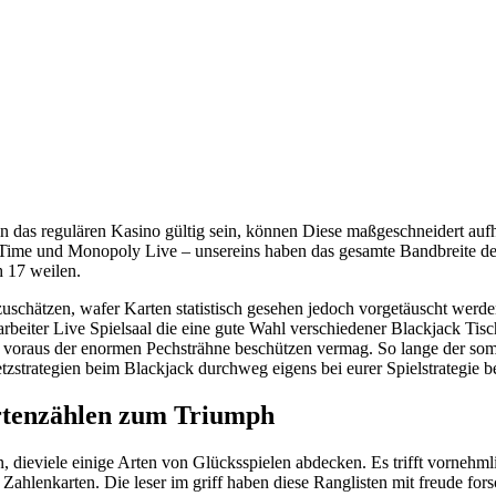
in das regulären Kasino gültig sein, können Diese maßgeschneidert auf
Time und Monopoly Live – unsereins haben das gesamte Bandbreite de
h 17 weilen.
einzuschätzen, wafer Karten statistisch gesehen jedoch vorgetäuscht wer
tarbeiter Live Spielsaal die eine gute Wahl verschiedener Blackjack Tis
 im voraus der enormen Pechsträhne beschützen vermag. So lange der somit
zstrategien beim Blackjack durchweg eigens bei eurer Spielstrategie bet
artenzählen zum Triumph
, dieviele einige Arten von Glücksspielen abdecken. Es trifft vornehml
n Zahlenkarten. Die leser im griff haben diese Ranglisten mit freude for