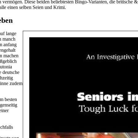
 vermögen. Diese beiden beliebtesten Bingo-Varianten, die britische & 
alle einen selben Seien und Krimi.
eben
auf lange
in manch
am anfang
engehalt
nen machen
aßgeblich
utonia
ue deutsche
hzeitig
winne zudem
um besten
egenseitig
einer
chfalls