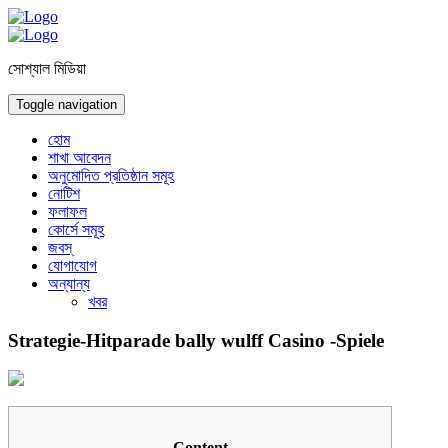
সোশ্যাল মিডিয়া
Toggle navigation
হোম
শাখা আবেদন
অনুমোদিত প্রতিষ্ঠান সমূহ
নোটিশ
ফলাফল
কোর্সে সমূহ
জবস্
যোগাযোগ
অন্যান্য
খবর
Strategie-Hitparade bally wulff Casino -Spiele
Content