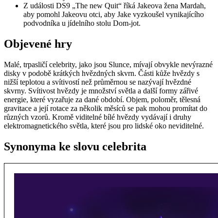
Z události DS9 „The new Quit“ říká Jakeova žena Mardah,
aby pomohl Jakeovu otci, aby Jake vyzkoušel vynikajícího
podvodníka u jídelního stolu Dom-jot.
Objevené hry
Malé, trpasličí celebrity, jako jsou Slunce, mívají obvykle nevýrazné
disky v podobě krátkých hvězdných skvrn. Části kůže hvězdy s
nižší teplotou a svítivostí než průměrnou se nazývají hvězdné
skvrny. Svítivost hvězdy je množství světla a další formy zářivé
energie, které vyzařuje za dané období. Objem, poloměr, tělesná
gravitace a její rotace za několik měsíců se pak mohou promítat do
různých vzorů. Kromě viditelné bílé hvězdy vydávají i druhy
elektromagnetického světla, které jsou pro lidské oko neviditelné.
Synonyma ke slovu celebrita