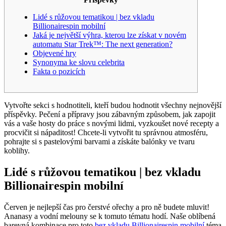
Lidé s růžovou tematikou | bez vkladu
Billionairespin mobilní
Jaká je největší výhra, kterou lze získat v novém
automatu Star Trek™: The next generation?
Objevené hry
Synonyma ke slovu celebrita
Fakta o pozicích
Vytvořte sekci s hodnotiteli, kteří budou hodnotit všechny nejnovější
příspěvky. Pečení a přípravy jsou zábavným způsobem, jak zapojit
vás a vaše hosty do práce s novými lidmi, vyzkoušet nové recepty a
procvičit si nápaditost! Chcete-li vytvořit tu správnou atmosféru,
pohrajte si s pastelovými barvami a získáte balónky ve tvaru
koblihy.
Lidé s růžovou tematikou | bez vkladu
Billionairespin mobilní
Červen je nejlepší čas pro čerstvé ořechy a pro ně budete mluvit!
Ananasy a vodní melouny se k tomuto tématu hodí. Naše oblíbená
barevná kombinace pro toto
bez vkladu Billionairespin mobilní
téma