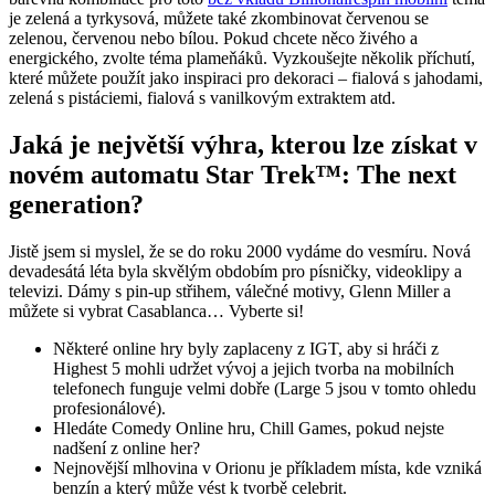
je zelená a tyrkysová, můžete také zkombinovat červenou se
zelenou, červenou nebo bílou. Pokud chcete něco živého a
energického, zvolte téma plameňáků. Vyzkoušejte několik příchutí,
které můžete použít jako inspiraci pro dekoraci – fialová s jahodami,
zelená s pistáciemi, fialová s vanilkovým extraktem atd.
Jaká je největší výhra, kterou lze získat v
novém automatu Star Trek™: The next
generation?
Jistě jsem si myslel, že se do roku 2000 vydáme do vesmíru. Nová
devadesátá léta byla skvělým obdobím pro písničky, videoklipy a
televizi. Dámy s pin-up střihem, válečné motivy, Glenn Miller a
můžete si vybrat Casablanca… Vyberte si!
Některé online hry byly zaplaceny z IGT, aby si hráči z
Highest 5 mohli udržet vývoj a jejich tvorba na mobilních
telefonech funguje velmi dobře (Large 5 jsou v tomto ohledu
profesionálové).
Hledáte Comedy Online hru, Chill Games, pokud nejste
nadšení z online her?
Nejnovější mlhovina v Orionu je příkladem místa, kde vzniká
benzín a který může vést k tvorbě celebrit.