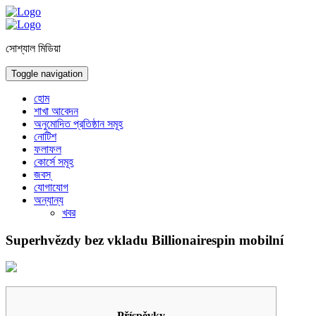
সোশ্যাল মিডিয়া
Toggle navigation
হোম
শাখা আবেদন
অনুমোদিত প্রতিষ্ঠান সমূহ
নোটিশ
ফলাফল
কোর্সে সমূহ
জবস্
যোগাযোগ
অন্যান্য
খবর
Superhvězdy bez vkladu Billionairespin mobilní
Příspěvky