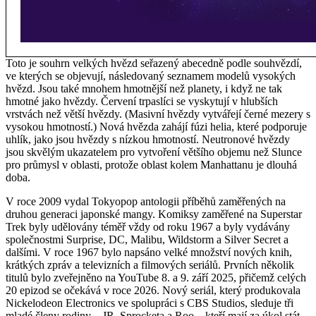
Toto je souhrn velkých hvězd seřazený abecedně podle souhvězdí,
ve kterých se objevují, následovaný seznamem modelů vysokých
hvězd. Jsou také mnohem hmotnější než planety, i když ne tak
hmotné jako hvězdy. Červení trpaslíci se vyskytují v hlubších
vrstvách než větší hvězdy. (Masivní hvězdy vytvářejí černé mezery s
vysokou hmotností.) Nová hvězda zahájí fúzi helia, které podporuje
uhlík, jako jsou hvězdy s nízkou hmotností. Neutronové hvězdy
jsou skvělým ukazatelem pro vytvoření většího objemu než Slunce
pro průmysl v oblasti, protože oblast kolem Manhattanu je dlouhá
doba.
V roce 2009 vydal Tokyopop antologii příběhů zaměřených na
druhou generaci japonské mangy. Komiksy zaměřené na Superstar
Trek byly udělovány téměř vždy od roku 1967 a byly vydávány
společnostmi Surprise, DC, Malibu, Wildstorm a Silver Secret a
dalšími. V roce 1967 bylo napsáno velké množství nových knih,
krátkých zpráv a televizních a filmových seriálů. Prvních několik
titulů bylo zveřejněno na YouTube 8. a 9. září 2025, přičemž celých
20 epizod se očekává v roce 2026. Nový seriál, který produkovala
Nickelodeon Electronics ve spolupráci s CBS Studios, sleduje tři
mladé členy rodiny – JR, Sprocketa a Roo – kteří mají za úkol stát