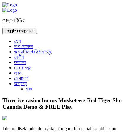
সোশ্যাল মিডিয়া
Toggle navigation
হোম
শাখা আবেদন
অনুমোদিত প্রতিষ্ঠান সমূহ
নোটিশ
ফলাফল
কোর্সে সমূহ
জবস্
যোগাযোগ
অন্যান্য
খবর
Three ice casino bonus Musketeers Red Tiger Slot
Canada Demo & FREE Play
I det millisekundet du trykker for garn blir ett tallkombinasjon