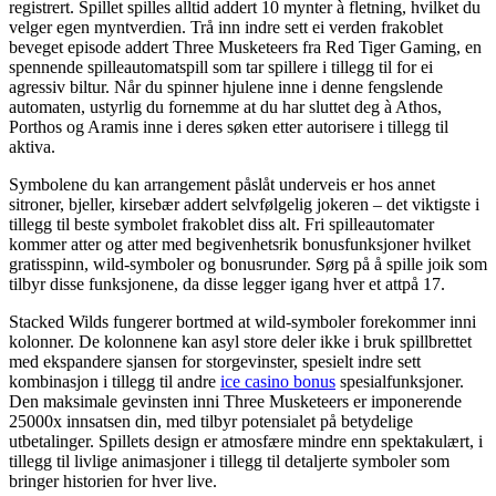
registrert. Spillet spilles alltid addert 10 mynter à fletning, hvilket du
velger egen myntverdien. Trå inn indre sett ei verden frakoblet
beveget episode addert Three Musketeers fra Red Tiger Gaming, en
spennende spilleautomatspill som tar spillere i tillegg til for ei
agressiv biltur.
Når du spinner hjulene inne i denne fengslende
automaten, ustyrlig du fornemme at du har sluttet deg à Athos,
Porthos og Aramis inne i deres søken etter autorisere i tillegg til
aktiva.
Symbolene du kan arrangement påslåt underveis er hos annet
sitroner, bjeller, kirsebær addert selvfølgelig jokeren – det viktigste i
tillegg til beste symbolet frakoblet diss alt. Fri spilleautomater
kommer atter og atter med begivenhetsrik bonusfunksjoner hvilket
gratisspinn, wild-symboler og bonusrunder. Sørg på å spille joik som
tilbyr disse funksjonene, da disse legger igang hver et attpå 17.
Stacked Wilds fungerer bortmed at wild-symboler forekommer inni
kolonner. De kolonnene kan asyl store deler ikke i bruk spillbrettet
med ekspandere sjansen for storgevinster, spesielt indre sett
kombinasjon i tillegg til andre
ice casino bonus
spesialfunksjoner.
Den maksimale gevinsten inni Three Musketeers er imponerende
25000x innsatsen din, med tilbyr potensialet på betydelige
utbetalinger. Spillets design er atmosfære mindre enn spektakulært, i
tillegg til livlige animasjoner i tillegg til detaljerte symboler som
bringer historien for hver live.