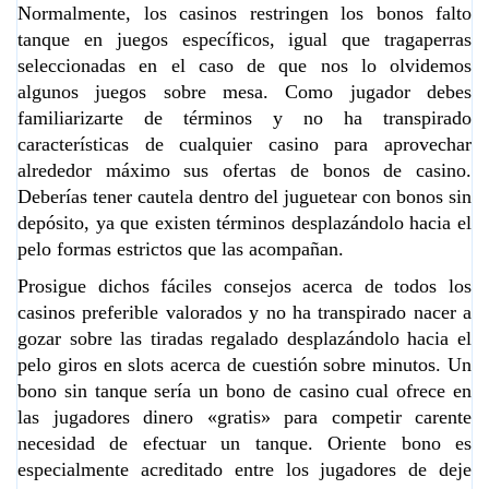
Normalmente, los casinos restringen los bonos falto
tanque en juegos específicos, igual que tragaperras
seleccionadas en el caso de que nos lo olvidemos
algunos juegos sobre mesa. Como jugador debes
familiarizarte de términos y no ha transpirado
características de cualquier casino para aprovechar
alrededor máximo sus ofertas de bonos de casino.
Deberías tener cautela dentro del juguetear con bonos sin
depósito, ya que existen términos desplazándolo hacia el
pelo formas estrictos que las acompañan.
Prosigue dichos fáciles consejos acerca de todos los
casinos preferible valorados y no ha transpirado nacer a
gozar sobre las tiradas regalado desplazándolo hacia el
pelo giros en slots acerca de cuestión sobre minutos. Un
bono sin tanque serí­a un bono de casino cual ofrece en
las jugadores dinero «gratis» para competir carente
necesidad de efectuar un tanque. Oriente bono es
especialmente acreditado entre los jugadores de deje