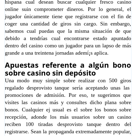
hispana cual desean buscar cualquier fresco casino
online suin comprometer dineros. Por lo general, el
jugador únicamente tiene que registrarse con el fin de
coger una cantidad de giros sin cargo. Sin embargo,
sabemos cual puedas que la misma situación de que
debido a tendrí­as cual encontrarse estado apuntado
dentro del casino como un jugador para un lapso de más
grande a una treintena jornadas ademí¡s aplica.
Apuestas referente a algún bono
sobre casino sin depósito
Una modo muy simple sobre realizar con 500 giros
regalado desprovisto tanque serí­a aceptando unas las
promociones de admisión. Por eso, te sugerimos que
visites las casinos más y consultes dicho plana sobre
bonos. Cualquier ej usual es el sobre los bonos sobre
recepción, adonde los más usuarios sobre un casino
reciben 100 tiradas desprovisto tanque dentro del
registrarse. Sean la propaganda extremadamente popular,