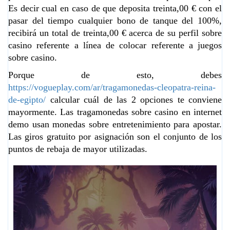
Es decir cual en caso de que deposita treinta,00 € con el
pasar del tiempo cualquier bono de tanque del 100%,
recibirá un total de treinta,00 € acerca de su perfil sobre
casino referente a línea de colocar referente a juegos
sobre casino.
Porque de esto, debes
https://vogueplay.com/ar/tragamonedas-cleopatra-reina-
de-egipto/
calcular cuál de las 2 opciones te conviene
mayormente. Las tragamonedas sobre casino en internet
demo usan monedas sobre entretenimiento para apostar.
Las giros gratuito por asignación son el conjunto de los
puntos de rebaja de mayor utilizadas.