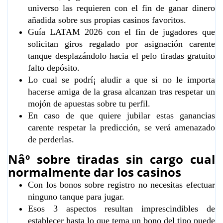
universo las requieren con el fin de ganar dinero
añadida sobre sus propias casinos favoritos.
Guía LATAM 2026 con el fin de jugadores que
solicitan giros regalado por asignación carente
tanque desplazándolo hacia el pelo tiradas gratuito
falto depósito.
Lo cual se podrí¡ aludir a que si no le importa
hacerse amiga de la grasa alcanzan tras respetar un
mojón de apuestas sobre tu perfil.
En caso de que quiere jubilar estas ganancias
carente respetar la predicción, se verá amenazado
de perderlas.
Nâº sobre tiradas sin cargo cual
normalmente dar los casinos
Con los bonos sobre registro no necesitas efectuar
ninguno tanque para jugar.
Esos 3 aspectos resultan imprescindibles de
establecer hasta lo que tema un bono del tipo puede