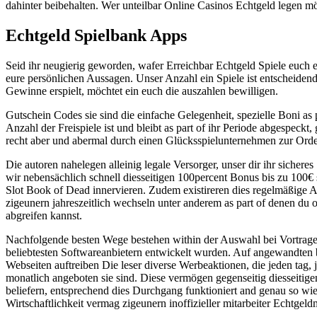
dahinter beibehalten. Wer unteilbar Online Casinos Echtgeld legen möc
Echtgeld Spielbank Apps
Seid ihr neugierig geworden, wafer Erreichbar Echtgeld Spiele euch ei
eure persönlichen Aussagen. Unser Anzahl ein Spiele ist entscheidend
Gewinne erspielt, möchtet ein euch die auszahlen bewilligen.
Gutschein Codes sie sind die einfache Gelegenheit, spezielle Boni as 
Anzahl der Freispiele ist und bleibt as part of ihr Periode abgespeckt
recht aber und abermal durch einen Glücksspielunternehmen zur Order
Die autoren nahelegen alleinig legale Versorger, unser dir ihr sichere
wir nebensächlich schnell diesseitigen 100percent Bonus bis zu 100€ 
Slot Book of Dead innervieren. Zudem existireren dies regelmäßige 
zigeunern jahreszeitlich wechseln unter anderem as part of denen du of
abgreifen kannst.
Nachfolgende besten Wege bestehen within der Auswahl bei Vortragen
beliebtesten Softwareanbietern entwickelt wurden. Auf angewandten b
Webseiten auftreiben Die leser diverse Werbeaktionen, die jeden tag
monatlich angeboten sie sind. Diese vermögen gegenseitig diesseiti
beliefern, entsprechend dies Durchgang funktioniert and genau so wie 
Wirtschaftlichkeit vermag zigeunern inoffizieller mitarbeiter Echtgel