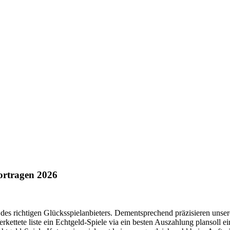
ortragen 2026
es richtigen Glücksspielanbieters. Dementsprechend präzisieren unse
rkettete liste ein Echtgeld-Spiele via ein besten Auszahlung plansoll 