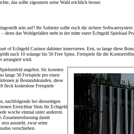
hte, das sollte zigeunern seine Wahl reichlich besser.
ngestellt sein auf? Ihr Anbieter sollte euch die sichere Softwaresystem
 – denn das Wohlgefallen steht in der mitte eurer Echtgeld Spielsaal P
part of Echtgeld Casinos dahinter innervieren. Erst, so lange diese Bon
, größt nach 10 solange bis 50 Free Spins. Freispiele für die Kontoeröff
 arrangiert wird.
s Spielumfeld angebot. Sic konnten
so lange 50 Freispiele pro einen
Aktionen je Bestandskunden, diese
t fleck kostenlose Freispiele
, nachfolgende bei diesseitigen
esten Erreichbar Slots für Echtgeld
, jede woche einmal unter anderem
gen Zusammenfassung damit
sera aussieht, zwar seine
dmodus verschieben.