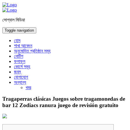
সোশ্যাল মিডিয়া
Toggle navigation
হোম
শাখা আবেদন
অনুমোদিত প্রতিষ্ঠান সমূহ
নোটিশ
ফলাফল
কোর্সে সমূহ
জবস্
যোগাযোগ
অন্যান্য
খবর
Tragaperras clásicas Juegos sobre tragamonedas de
bar 12 Zodiacs ranura juego de revisión gratuito