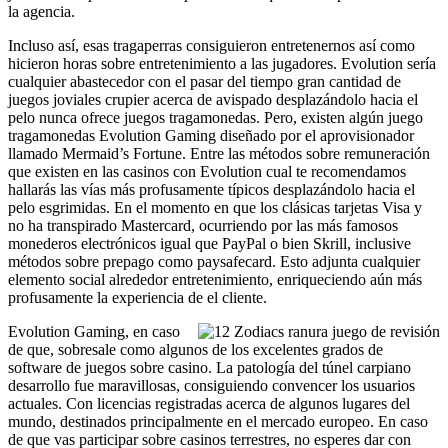
la agencia.
Incluso así, esas tragaperras consiguieron entretenernos así­ como
hicieron horas sobre entretenimiento a las jugadores. Evolution serí­a
cualquier abastecedor con el pasar del tiempo gran cantidad de
juegos joviales crupier acerca de avispado desplazándolo hacia el
pelo nunca ofrece juegos tragamonedas. Pero, existen algún juego
tragamonedas Evolution Gaming diseñado por el aprovisionador
llamado Меrmаid’s Fоrtune. Entre las métodos sobre remuneración
que existen en las casinos con Evolution cual te recomendamos
hallarás las vías más profusamente tí­picos desplazándolo hacia el
pelo esgrimidas. En el momento en que los clásicas tarjetas Visa y
no ha transpirado Mastercard, ocurriendo por las más famosos
monederos electrónicos igual que PayPal o bien Skrill, inclusive
métodos sobre prepago como paysafecard. Esto adjunta cualquier
elemento social alrededor entretenimiento, enriqueciendo aún más
profusamente la experiencia de el cliente.
Evolution Gaming, en caso
de que, sobresale como algunos de los excelentes grados de
software de juegos sobre casino. La patologí­a del túnel carpiano
desarrollo fue maravillosas, consiguiendo convencer los usuarios
actuales. Con licencias registradas acerca de algunos lugares del
mundo, destinados principalmente en el mercado europeo. En caso
de que vas participar sobre casinos terrestres, no esperes dar con