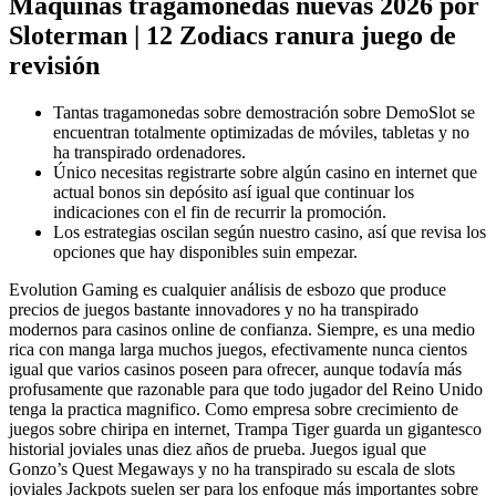
Máquinas tragamonedas nuevas 2026 por
Sloterman | 12 Zodiacs ranura juego de
revisión
Tantas tragamonedas sobre demostración sobre DemoSlot se
encuentran totalmente optimizadas de móviles, tabletas y no
ha transpirado ordenadores.
Único necesitas registrarte sobre algún casino en internet que
actual bonos sin depósito así­ igual que continuar los
indicaciones con el fin de recurrir la promoción.
Los estrategias oscilan según nuestro casino, así que revisa los
opciones que hay disponibles suin empezar.
Evolution Gaming es cualquier análisis de esbozo que produce
precios de juegos bastante innovadores y no ha transpirado
modernos para casinos online de confianza. Siempre, es una medio
rica con manga larga muchos juegos, efectivamente nunca cientos
igual que varios casinos poseen para ofrecer, aunque todavía más
profusamente que razonable para que todo jugador del Reino Unido
tenga la practica magnifico. Como empresa sobre crecimiento de
juegos sobre chiripa en internet, Trampa Tiger guarda un gigantesco
historial joviales unas diez años de prueba. Juegos igual que
Gonzo’s Quest Megaways y no ha transpirado su escala de slots
joviales Jackpots suelen ser para los enfoque más importantes sobre