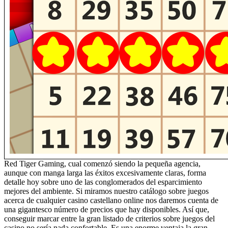
Red Tiger Gaming, cual comenzó siendo la pequeña agencia,
aunque con manga larga las éxitos excesivamente claras, forma
detalle hoy sobre uno de las conglomerados del esparcimiento
mejores del ambiente. Si miramos nuestro catálogo sobre juegos
acerca de cualquier casino castellano online nos daremos cuenta de
una gigantesco número de precios que hay disponibles. Así que,
conseguir marcar entre la gran listado de criterios sobre juegos del
casino no serí­a nada confortable. Es una enorme ventaja la gran