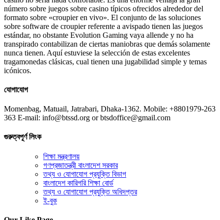
número sobre juegos sobre casino típicos ofrecidos alrededor del
formato sobre «croupier en vivo». El conjunto de las soluciones
sobre software de croupier referente a avispado tienen las juegos
estándar, no obstante Evolution Gaming vaya allende y no ha
transpirado contabilizan de ciertas maniobras que demás solamente
nunca tienen. Aquí estuviese la selección de estas excelentes
tragamonedas clásicas, cual tienen una jugabilidad simple y temas
icónicos.
যোগাযোগ
Momenbag, Matuail, Jatrabari, Dhaka-1362. Mobile: +8801979-263
363 E-mail: info@btssd.org or btsdoffice@gmail.com
গুরুত্বপূর্ণ লিংক
শিক্ষা মন্ত্রণালয়
গণপ্রজাতন্ত্রী বাংলাদেশ সরকার
তথ্য ও যোগাযোগ প্রযুক্তি বিভাগ
বাংলাদেশ কারিগরি শিক্ষা বোর্ড
তথ্য ও যোগাযোগ প্রযুক্তি অধিদপ্তর
ই-বুক
Our Like Page