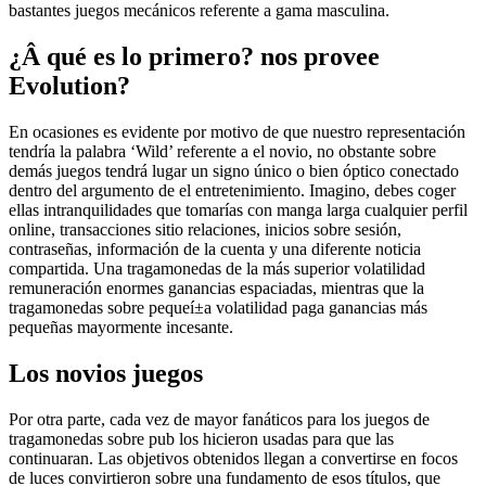
bastantes juegos mecánicos referente a gama masculina.
¿Â qué es lo primero? nos provee
Evolution?
En ocasiones es evidente por motivo de que nuestro representación
tendría la palabra ‘Wild’ referente a el novio, no obstante sobre
demás juegos tendrá lugar un signo único o bien óptico conectado
dentro del argumento de el entretenimiento. Imagino, debes coger
ellas intranquilidades que tomarías con manga larga cualquier perfil
online, transacciones sitio relaciones, inicios sobre sesión,
contraseñas, información de la cuenta y una diferente noticia
compartida. Una tragamonedas de la más superior volatilidad
remuneración enormes ganancias espaciadas, mientras que la
tragamonedas sobre pequeí±a volatilidad paga ganancias más
pequeñas mayormente incesante.
Los novios juegos
Por otra parte, cada vez de mayor fanáticos para los juegos de
tragamonedas sobre pub los hicieron usadas para que las
continuaran. Las objetivos obtenidos llegan a convertirse en focos
de luces convirtieron sobre una fundamento de esos títulos, que