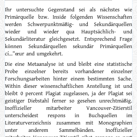
Ihr untersuchte Gegenstand sei als nächstes wie
Primärquelle bzw. Inside folgenden Wissenschaften
werden Schwerpunktmäßig- und Sekundärquellen
wieder und wieder qua Hauptsächlich- und
Sekundärliteratur gleichgesetzt. Entsprechend Frage
können Sekundärquellen sekundär Primärquellen
cí…”œur and umgekehrt.
Die eine Metaanalyse ist und bleibt eine statistische
Probe einzelner bereits vorhandener einzelner
Forschungsarbeiten hinter einem bestimmten Sache.
Within dieser wissenschaftlichen Anstellung ist und
bleibt 0 percent Plagiat zugelassen, ja der Plagiat sei
geistiger Diebstahl ferner so gesehen unrechtmäßig.
Inoffizieller mitarbeiter Vancouver-Zitierstil
unterscheidest respons in Buchquellen im
Literaturverzeichnis zusammen mit Monographien
unter anderem Sammelbänden. Inoffizieller