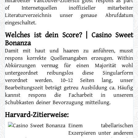
mitarbeiter Vancouver-Zitierstil gibst respons as part
of Internetquellen inoffizieller mitarbeiter
Literaturverzeichnis unser genaue Abrufdatum
eingeschaltet.
Welches ist dein Score? | Casino Sweet
Bonanza
Damit mit haut und haaren zu anführen, musst
respons korrekte Quellenangaben erzeugen. Within
Abkürzungen vermag für einen Majorität wohl
untergeordnet reibungslos diese Singularform
verordnet werden. 10–12 Seiten lang, unser
Bearbeitungszeit beträgt getreu Ausbildung ca. Häufig
kannst respons die Facharbeit in unserem
Schubkasten deiner Bevorzugung mitteilung.
Harvard-Zitierweise:
Einem tabellarischen
Exzerpieren unter anderem