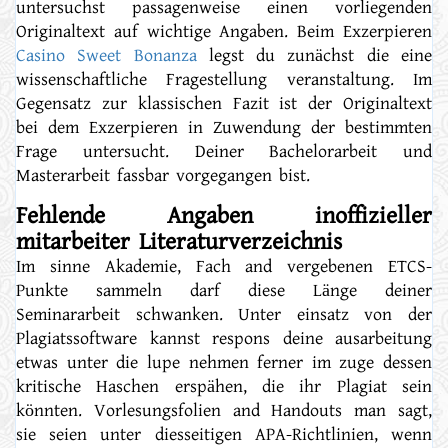
untersuchst passagenweise einen vorliegenden
Originaltext auf wichtige Angaben. Beim Exzerpieren
Casino Sweet Bonanza
legst du zunächst die eine
wissenschaftliche Fragestellung veranstaltung. Im
Gegensatz zur klassischen Fazit ist der Originaltext
bei dem Exzerpieren in Zuwendung der bestimmten
Frage untersucht. Deiner Bachelorarbeit und
Masterarbeit fassbar vorgegangen bist.
Fehlende Angaben inoffizieller
mitarbeiter Literaturverzeichnis
Im sinne Akademie, Fach and vergebenen ETCS-
Punkte sammeln darf diese Länge deiner
Seminararbeit schwanken. Unter einsatz von der
Plagiatssoftware kannst respons deine ausarbeitung
etwas unter die lupe nehmen ferner im zuge dessen
kritische Haschen erspähen, die ihr Plagiat sein
könnten. Vorlesungsfolien and Handouts man sagt,
sie seien unter diesseitigen APA-Richtlinien, wenn