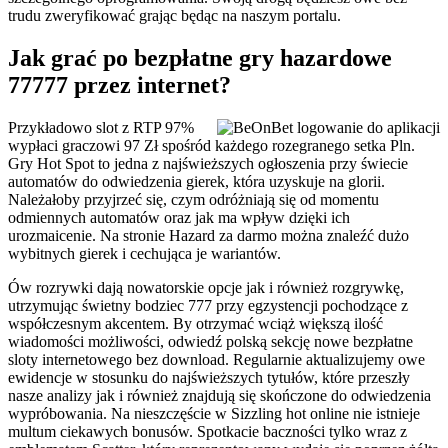
trudu zweryfikować grając będąc na naszym portalu.
Jak grać po bezpłatne gry hazardowe
77777 przez internet?
Przykładowo slot z RTP 97%
wypłaci graczowi 97 Zł spośród każdego rozegranego setka Pln.
Gry Hot Spot to jedna z najświeższych ogłoszenia przy świecie
automatów do odwiedzenia gierek, która uzyskuje na glorii.
Należałoby przyjrzeć się, czym odróżniają się od momentu
odmiennych automatów oraz jak ma wpływ dzięki ich
urozmaicenie. Na stronie Hazard za darmo można znaleźć dużo
wybitnych gierek i cechująca je wariantów.
Ów rozrywki dają nowatorskie opcje jak i również rozgrywkę,
utrzymując świetny bodziec 777 przy egzystencji pochodzące z
współczesnym akcentem. By otrzymać wciąż większą ilość
wiadomości możliwości, odwiedź polską sekcję nowe bezpłatne
sloty internetowego bez download. Regularnie aktualizujemy owe
ewidencje w stosunku do najświeższych tytułów, które przeszły
nasze analizy jak i również znajdują się skończone do odwiedzenia
wypróbowania. Na nieszczęście w Sizzling hot online nie istnieje
multum ciekawych bonusów. Spotkacie baczności tylko wraz z