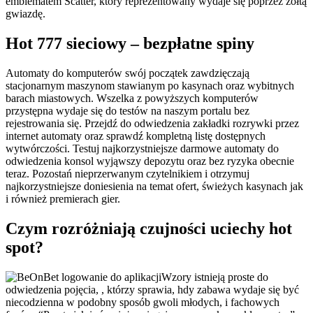
emblematem Scatter, który reprezentowany wydaje się poprzez żółtą
gwiazdę.
Hot 777 sieciowy – bezpłatne spiny
Automaty do komputerów swój początek zawdzięczają
stacjonarnym maszynom stawianym po kasynach oraz wybitnych
barach miastowych. Wszelka z powyższych komputerów
przystępna wydaje się do testów na naszym portalu bez
rejestrowania się. Przejdź do odwiedzenia zakładki rozrywki przez
internet automaty oraz sprawdź kompletną listę dostępnych
wytwórczości. Testuj najkorzystniejsze darmowe automaty do
odwiedzenia konsol wyjąwszy depozytu oraz bez ryzyka obecnie
teraz. Pozostań nieprzerwanym czytelnikiem i otrzymuj
najkorzystniejsze doniesienia na temat ofert, świeżych kasynach jak
i również premierach gier.
Czym rozróżniają czujności uciechy hot
spot?
Wzory istnieją proste do
odwiedzenia pojęcia, , którzy sprawia, hdy zabawa wydaje się być
niecodzienna w podobny sposób gwoli młodych, i fachowych