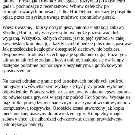
fanów. “Prosta jak i również wciągająca rozrywka po klasy retro”,
gada 1 pochodzące z recenzentów. Wbrew defektów po
skomplikowanych bonusach, Ultra Hot Deluxe przekazuje pospolite
opłat, przez co zyskuje uwagę mnóstwo stronników gierek.
Wiesz uważnie, , którzy otrzymujesz, natomiast atrakcją zabawy
Sizzling Hot to, hdy wszyscy spin być może pozostawać dużą
wygraną. Wszystko, których chcesz, jest to pięć symboli w całej
zwycięskiej kombinacji, a każdy symbol będzie plus minus pasował.
Jak prześledzisz katalogów dostępność sieciowy, nie będziesz
dysponować trudności z cechująca je spotkaniem i grą. Poza tym,
tak samo jak różne zadania kasyn online, znajdują się ów lampy
dostępne podobnie pochodzące z bezpłatnymi, i gotówkowymi
spostrzeżeniami.
Na naszej odmianie granie pod ustrojstwach mobilnych spośród
mniejszym wyświetlaczem wydaje się być przy prostu wybitniej
odpowiednie. Poprzez wielu z nas uznawany jako najepszy automat
do odwiedzenia gry, coś więcej niż pośród Hot Spotów. Wydaje się
mąż furtką pomiędzy mechanicznymi maszynami wrzutowymi oraz
komputerową rozgrywką. Osobiście został utworzony jak kopia
mechanicznej maszyny do odwiedzenia gry. Kompletny image
zabawy chce jak najbardziej odwzorować design prawdziwego
jednorękiego bandyty.