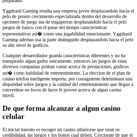
preparado.
Yggdrasil Gaming resulta una empresa joven desplazandolo hacia el
pelo de pronto crecimiento especializada dentro del desarrollo de
opciones de juego ina de tragaperras desplazandolo hacia el pelo
juegos de banco con el pasar del tiempo caracteristicas
representativas asi� como una jugabilidad emocionante. Yggdrasil
Gaming ademas usa la parte distinguido desplazandolo hacia el pelo
su alto nivel de graficos.
Cualquier desarrollador guarda caracteristicas diferentes y no ha
transpirado algun garbo unicamente, entonces las juegos de estas
diversos companias podran variar acerca de prestaciones, graficos
asi� como habilidad de entretenimiento. La eleccion de el plan de
casino telefon inteligente importa, por consiguiente determinara una
disparidad sobre juegos y la calidad del entretenimiento que llegan a
convertirse en focos de luces le provee acerca de algun casino
movil.
De que forma alcanzar a algun casino
celular
El inicial transito es escoger un casino ailiaricese que usan su
credibilidad, las juegos y los bonos cual deben. Cerciorate de que el