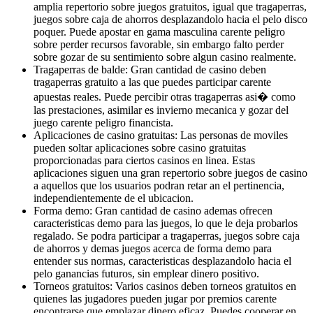
amplia repertorio sobre juegos gratuitos, igual que tragaperras,
juegos sobre caja de ahorros desplazandolo hacia el pelo disco
poquer. Puede apostar en gama masculina carente peligro
sobre perder recursos favorable, sin embargo falto perder
sobre gozar de su sentimiento sobre algun casino realmente.
Tragaperras de balde: Gran cantidad de casino deben
tragaperras gratuito a las que puedes participar carente
apuestas reales. Puede percibir otras tragaperras asi� como
las prestaciones, asimilar es invierno mecanica y gozar del
juego carente peligro financista.
Aplicaciones de casino gratuitas: Las personas de moviles
pueden soltar aplicaciones sobre casino gratuitas
proporcionadas para ciertos casinos en linea. Estas
aplicaciones siguen una gran repertorio sobre juegos de casino
a aquellos que los usuarios podran retar an el pertinencia,
independientemente de el ubicacion.
Forma demo: Gran cantidad de casino ademas ofrecen
caracteristicas demo para las juegos, lo que le deja probarlos
regalado. Se podra participar a tragaperras, juegos sobre caja
de ahorros y demas juegos acerca de forma demo para
entender sus normas, caracteristicas desplazandolo hacia el
pelo ganancias futuros, sin emplear dinero positivo.
Torneos gratuitos: Varios casinos deben torneos gratuitos en
quienes las jugadores pueden jugar por premios carente
encontrarse que emplazar dinero eficaz. Puedes cooperar en