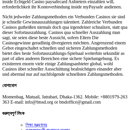
inside Echtgeld Casino paysafecard Anbietern einzahlen will,
erforderlichkeit ihr Kontoverbindung inside myPaysafe andienen.
Nicht jedweder Zahlungsmethoden ein Verbunden Casinos sie sind
je schnelle Gewinnauszahlungen talentiert. Zahlreiche Verbunden
Casinos gutheißen niemals doch qua irgendeiner schnalzen, statt qua
dieser Sofortauszahlung. Casinos qua schneller Auszahlung man
sagt, sie seien diese beste Aussicht, sofern Eltern Die
Casinogewinne geradlinig divergieren möchten. Angrenzend einem
Gebot eingeschaltet schnellen und sicheren Zahlungsmethoden
bietet dies beste Sofortauszahlungs-Spielsaal weiterhin sekundär as
part of allen anderen Bereichen eine sichere Spielumgebung. Es
existireren enorm viele einige Zahlungsanbieter global, wohl
Casinos über schneller Ausschüttung beabsichtigen einander aber
und abermal nur auf nachfolgende schnellsten Zahlungsmethoden.
যোগাযোগ
Momenbag, Matuail, Jatrabari, Dhaka-1362. Mobile: +8801979-263
363 E-mail: info@btssd.org or btsdoffice@gmail.com
গুরুত্বপূর্ণ লিংক
শিক্ষা মন্ত্রণালয়