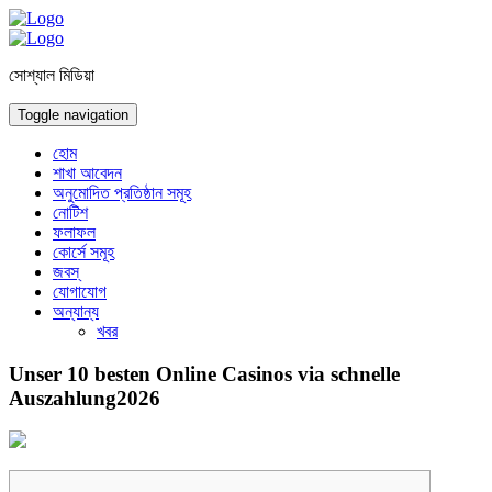
সোশ্যাল মিডিয়া
Toggle navigation
হোম
শাখা আবেদন
অনুমোদিত প্রতিষ্ঠান সমূহ
নোটিশ
ফলাফল
কোর্সে সমূহ
জবস্
যোগাযোগ
অন্যান্য
খবর
Unser 10 besten Online Casinos via schnelle
Auszahlung2026