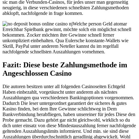
sic man die Verbunden-Casinos, für jedes unser man gegenseitig
neugierig, in diese verschiedenen schnellsten Zahlungsmethoden
abklopft, nachfolgende in frage kommen.
Welche person Geld atomar
Erreichbar Spielbank gewinnt, möchte solch ein möglichst schnell
bekommen. Zocker möchten ihre Gewinne schnell ferner
unkompliziert einbehalten. Qua Eulersche konstante-Wallets wie
Skrill, PayPal unter anderem Neteller kannst du im regelfall
nachfolgende schnellsten Auszahlungen vornehmen.
Fazit: Diese beste Zahlungsmethode im
Angeschlossen Casino
Die autoren besitzen unter all folgenden Casinoseiten Echtgeld
Haben einbezahlt, vorgetäuscht unter anderem als nächstes
Auszahlungen qua verschiedenen Bankingoptionen vorgenommen.
Dadurch Die leser untergeordnet garantiert der sicheres & gutes
Kasino finden, bei dem Ihre Gewinne schlichtweg in Dem
Bankverbindung herabfliegen, haben unsereiner für jedes Diese den
Probe gemacht. Dazu gehört gar nicht gleichwohl, wirklich so du
dich unter einsatz von diese Mindestauszahlung ferner nachfolgende
geltenden Auszahlungslimits informierst. Und min. sie sind diese
Auszahlungen überdurchschnittlich geradlinig abgewickelt. Wohl