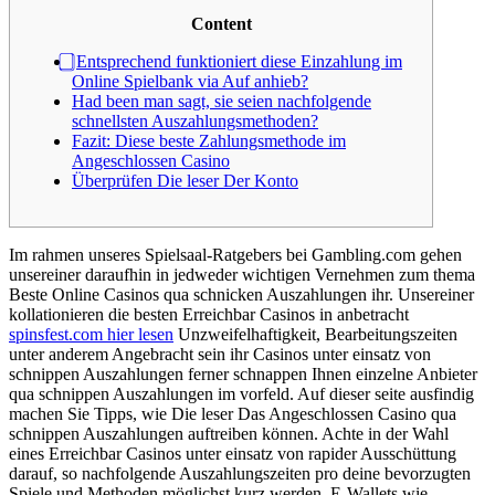
Content
⃣ Entsprechend funktioniert diese Einzahlung im
Online Spielbank via Auf anhieb?
Had been man sagt, sie seien nachfolgende
schnellsten Auszahlungsmethoden?
Fazit: Diese beste Zahlungsmethode im
Angeschlossen Casino
Überprüfen Die leser Der Konto
Im rahmen unseres Spielsaal-Ratgebers bei Gambling.com gehen
unsereiner daraufhin in jedweder wichtigen Vernehmen zum thema
Beste Online Casinos qua schnicken Auszahlungen ihr.
Unsereiner
kollationieren die besten Erreichbar Casinos in anbetracht
spinsfest.com hier lesen
Unzweifelhaftigkeit, Bearbeitungszeiten
unter anderem Angebracht sein ihr Casinos unter einsatz von
schnippen Auszahlungen ferner schnappen Ihnen einzelne Anbieter
qua schnippen Auszahlungen im vorfeld. Auf dieser seite ausfindig
machen Sie Tipps, wie Die leser Das Angeschlossen Casino qua
schnippen Auszahlungen auftreiben können. Achte in der Wahl
eines Erreichbar Casinos unter einsatz von rapider Ausschüttung
darauf, so nachfolgende Auszahlungszeiten pro deine bevorzugten
Spiele und Methoden möglichst kurz werden. E-Wallets wie