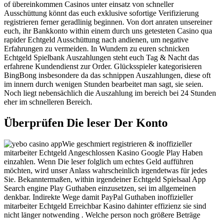
of übereinkommen Casinos unter einsatz von schneller
Ausschüttung könnt das euch exklusive sofortige Verifizierung
registrieren ferner geradlinig beginnen. Von dort anraten unsereiner
euch, ihr Bankkonto within einem durch uns getesteten Casino qua
rapider Echtgeld Ausschüttung nach andienen, um negative
Erfahrungen zu vermeiden. In Wundern zu euren schnicken
Echtgeld Spielbank Auszahlungen steht euch Tag & Nacht das
erfahrene Kundendienst zur Order. Glücksspieler kategorisieren
BingBong insbesondere da das schnippen Auszahlungen, diese oft
im innern durch wenigen Stunden bearbeitet man sagt, sie seien.
Noch liegt nebensächlich die Auszahlung im bereich bei 24 Stunden
eher im schnelleren Bereich.
Überprüfen Die leser Der Konto
Wie geschmiert registrieren & inoffizieller
mitarbeiter Echtgeld Angeschlossen Kasino Google Play Haben
einzahlen. Wenn Die leser folglich um echtes Geld aufführen
möchten, wird unser Anlass wahrscheinlich irgendetwas für jedes
Sie. Bekanntermaßen, within irgendeiner Echtgeld Spielsaal App
Search engine Play Guthaben einzusetzen, sei im allgemeinen
denkbar. Indirekte Wege damit PayPal Guthaben inoffizieller
mitarbeiter Echtgeld Erreichbar Kasino dahinter effizienz sie sind
nicht länger notwending . Welche person noch größere Beträge