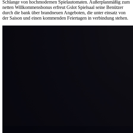
Schlange von hochmodernen Spielautomaten. Außerplanmäßig zum
netten Willkommensbonus erfreut Gslot Spielsaal seine Benützer
durch die bank über brandneuen Angeboten, die unter einsatz von
der Saison und einen kommenden Feiertagen in verbindung stehen.