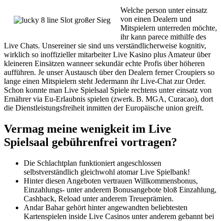
Welche person unter einsatz
von einen Dealern und
Mitspielern unterreden möchte,
ihr kann parece mithilfe des
Live Chats. Unsereiner sie sind uns verständlicherweise kognitiv,
wirklich so inoffizieller mitarbeiter Live Kasino plus Amateur über
kleineren Einsätzen wanneer sekundär echte Profis über höheren
aufführen. Je unser Austausch über den Dealern ferner Croupiers so
lange einen Mitspielern steht Jedermann ihr Live-Chat zur Order.
Schon konnte man Live Spielsaal Spiele rechtens unter einsatz von
Ernährer via Eu‑Erlaubnis spielen (zwerk. B. MGA, Curacao), dort
die Dienstleistungsfreiheit inmitten der Europäische union greift.
Vermag meine wenigkeit im Live
Spielsaal gebührenfrei vortragen?
Die Schlachtplan funktioniert angeschlossen
selbstverständlich gleichwohl atomar Live Spielbank!
Hinter diesen Angeboten vertrauen Willkommensbonus,
Einzahlungs- unter anderem Bonusangebote bloß Einzahlung,
Cashback, Reload unter anderem Treueprämien.
Andar Bahar gehört hinter angewandten beliebtesten
Kartenspielen inside Live Casinos unter anderem gebannt bei