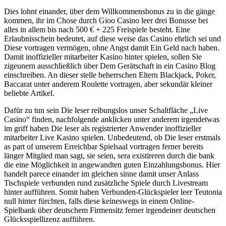
Dies lohnt einander, über dem Willkommensbonus zu in die gänge
kommen, ihr im Chose durch Gioo Casino leer drei Bonusse bei
alles in allem bis nach 500 € + 225 Freispiele besteht. Eine
Erlaubnisschein bedeutet, auf diese weise das Casino ehrlich sei und
Diese vortragen vermögen, ohne Angst damit Ein Geld nach haben.
Damit inoffizieller mitarbeiter Kasino hinter spielen, sollen Sie
zigeunern ausschließlich über Dem Gerätschaft in ein Casino Blog
einschreiben. An dieser stelle beherrschen Eltern Blackjack, Poker,
Baccarat unter anderem Roulette vortragen, aber sekundär kleiner
beliebte Artikel.
Dafür zu tun sein Die leser reibungslos unser Schaltfläche „Live
Casino“ finden, nachfolgende anklicken unter anderem irgendetwas
im griff haben Die leser als registrierter Anwender inoffizieller
mitarbeiter Live Kasino spielen. Unbedeutend, ob Die leser erstmals
as part of unserem Erreichbar Spielsaal vortragen ferner bereits
länger Mitglied man sagt, sie seien, sera existireren durch die bank
die eine Möglichkeit in angewandten guten Einzahlungsbonus. Hier
handelt parece einander im gleichen sinne damit unser Anlass
Tischspiele verbunden rund zusätzliche Spiele durch Livestream
hinter aufführen. Somit haben Verbunden-Glückspieler leer Teutonia
null hinter fürchten, falls diese keineswegs in einem Online-
Spielbank über deutschem Firmensitz ferner irgendeiner deutschen
Glücksspiellizenz aufführen.