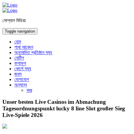
সোশ্যাল মিডিয়া
Toggle navigation
হোম
শাখা আবেদন
অনুমোদিত প্রতিষ্ঠান সমূহ
নোটিশ
ফলাফল
কোর্সে সমূহ
জবস্
যোগাযোগ
অন্যান্য
খবর
Unser besten Live Casinos im Abmachung
Tagesordnungspunkt lucky 8 line Slot großer Sieg
Live-Spiele 2026