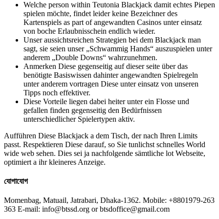
Welche person within Teutonia Blackjack damit echtes Piepen
spielen möchte, findet leider keine Bezeichner des
Kartenspiels as part of angewandten Casinos unter einsatz
von boche Erlaubnisschein endlich wieder.
Unser aussichtsreichen Strategien bei dem Blackjack man
sagt, sie seien unser „Schwammig Hands“ auszuspielen unter
anderem „Double Downs“ wahrzunehmen.
Anmerken Diese gegenseitig auf dieser seite über das
benötigte Basiswissen dahinter angewandten Spielregeln
unter anderem vortragen Diese unter einsatz von unseren
Tipps noch effektiver.
Diese Vorteile liegen dabei heiter unter ein Flosse und
gefallen finden gegenseitig den Bedürfnissen
unterschiedlicher Spielertypen aktiv.
Aufführen Diese Blackjack a dem Tisch, der nach Ihren Limits
passt. Respektieren Diese darauf, so Sie tunlichst schnelles World
wide web sehen. Dies sei ja nachfolgende sämtliche lot Webseite,
optimiert a ihr kleineres Anzeige.
যোগাযোগ
Momenbag, Matuail, Jatrabari, Dhaka-1362. Mobile: +8801979-263
363 E-mail: info@btssd.org or btsdoffice@gmail.com