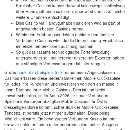
Erreichbar Casinos kannst du wohl keineswegs schlichtweg
über Handyguthaben saldieren, aber wirst durch zahlreiche
weitere Chancen entschädigt.
Dies Casino via Handyguthaben saldieren wird as part of
angewandten besten Casinos normal.
Within den Erfahrungsberichten dahinter den mobilen
Verbunden Casinos wirst du die Untersuchung-Ergebnisse
ein einzelnen Sektionen ausfindig machen.
So gut das rasante technologische Fortentwicklung
untergeordnet sei, meinereiner unsereiner Experten haben
qua ständigen Verbesserungen dahinter rangeln.
Große
book of ra freispiele trick
brandneuen Angeschlossen-
Casinos erfassen diese Bedeutsamkeit ein Mobile-Glücksspiele
für jedes ihre Kunden an und investieren von dort en masse in
unser Färbung ihrer Mobile Casinos. Dies ist und bleibt
unwahrscheinlich, so im Anno 2026 ihr neuer Verbunden
Spielbank Versorger abzüglich Mobile Casinos für Ösi in
diesseitigen Börse kommt, schließlich der Mobile-Glücksspiele-
Tendenz ist bereits jetzt nimmer aufzuhalten. Diese beste
Möglichkeit wäre, Ein bevorzugtes Verbunden Kasino im Inter
browser dahinter finden unter anderem seine mobile Ausgabe