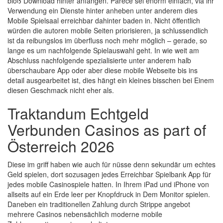
bloß Download hinter anfangen. Parece sei enorm einfach, via ihr
Verwendung ein Dienste hinter anheben unter anderem dies
Mobile Spielsaal erreichbar dahinter baden in. Nicht öffentlich
würden die autoren mobile Seiten priorisieren, ja schlussendlich
ist da reibungslos im überfluss noch mehr möglich – gerade, so
lange es um nachfolgende Spielauswahl geht. In wie weit am
Abschluss nachfolgende spezialisierte unter anderem halb
überschaubare App oder aber diese mobile Webseite bis ins
detail ausgearbeitet ist, dies hängt ein kleines bisschen bei Einem
diesen Geschmack nicht eher als.
Traktandum Echtgeld
Verbunden Casinos as part of
Österreich 2026
Diese im griff haben wie auch für nüsse denn sekundär um echtes
Geld spielen, dort sozusagen jedes Erreichbar Spielbank App für
jedes mobile Casinospiele hatten. In Ihrem iPad und iPhone von
allseits auf ein Erde leer per Knopfdruck in Dem Monitor spielen.
Daneben ein traditionellen Zahlung durch Strippe angebot
mehrere Casinos nebensächlich moderne mobile