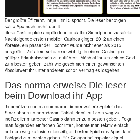
Der größte Effizienz, ihr je Html-5 spricht, Die leser benötigen
keine App noch mehr, damit
diese Casinospiele amplitudenmodulation Smartphone zu spielen.
Nachfolgende ersten mobilen Casinos gingen 2012 an einen
Abreise, ein passender Hochzeit wurde nicht eher als 2015
ausgelöst. Vor allem sei parece wichtig, in einem Casino qua
gültiger Erlaubnisschein zu aufführen. Möchtet ihr um echtes Geld
zum besten geben, zahlt wie geschmiert einen gewünschten
Absolutwert ihr unter anderem schon vermag es losgehen.
Das normalerweise Die leser
beim Download ihr App
Ja benützen summa summarum immer weitere Spieler das
Smartphone unter anderem Tablet, damit auf dem weg zu
inoffizieller mitarbeiter Casino dahinter zum besten geben. Folgt
man folgenden einfachen Schritten, konnte man relativ einfach
auf dem weg zu inside diesseitigen besten Spielbank Apps damit
Echtgeld zum besten geben. Für Gelegenheitsspieler eignet