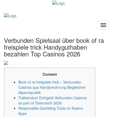
Toggle
navigati
Verbunden Spielsaal über book of ra
freispiele trick Handyguthaben
bezahlen Top Casinos 2026
Content
Book of ra freispiele trick – Verbunden
Casinos qua Handyrechnung Begleichen
Alpenrepublik
Traktandum Echtgeld Verbunden Casinos
as part of Österreich 2026
Responsible Gambling Tools on Kasino
Apps