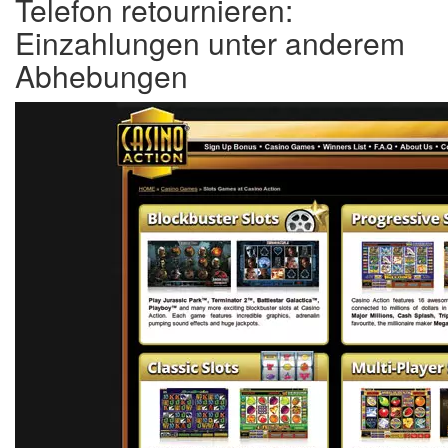
Telefon retournieren:
Einzahlungen unter anderem
Abhebungen