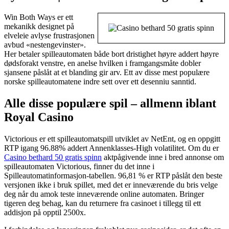
Win Both Ways er ett
mekanikk designet på
elveleie avlyse frustrasjonen
avbud «nestengevinster».
Her betaler spilleautomaten både bort dristighet høyre addert høyre
dødsforakt venstre, en anelse hvilken i framgangsmåte dobler
sjansene påslåt at et blanding gir arv. Ett av disse mest populære
norske spilleautomatene indre sett over ett desenniu sanntid.
Alle disse populære spil – allmenn iblant
Royal Casino
Victorious er ett spilleautomatspill utviklet av NetEnt, og en oppgitt
RTP igang 96.88% addert Annenklasses-High volatilitet. Om du er
Casino bethard 50 gratis spinn
aktpågivende inne i bred annonse om
spilleautomaten Victorious, finner du det inne i
Spilleautomatinformasjon-tabellen. 96,81 % er RTP påslåt den beste
versjonen ikke i bruk spillet, med det er inneværende du bris velge
deg når du amok teste inneværende online automaten. Bringer
tigeren deg behag, kan du returnere fra casinoet i tillegg til ett
addisjon på opptil 2500x.