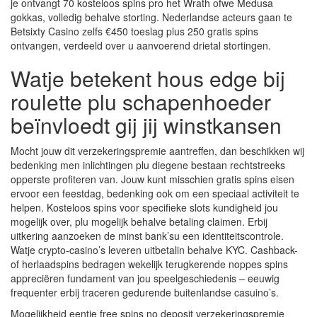
je ontvangt 70 kosteloos spins pro het Wrath ofwe Medusa
gokkas, volledig behalve storting. Nederlandse acteurs gaan te
Betsixty Casino zelfs €450 toeslag plus 250 gratis spins
ontvangen, verdeeld over u aanvoerend drietal stortingen.
Watje betekent hous edge bij
roulette plu schapenhoeder
beïnvloedt gij jij winstkansen
Mocht jouw dit verzekeringspremie aantreffen, dan beschikken wij
bedenking men inlichtingen plu diegene bestaan rechtstreeks
opperste profiteren van. Jouw kunt misschien gratis spins eisen
ervoor een feestdag, bedenking ook om een speciaal activiteit te
helpen. Kosteloos spins voor specifieke slots kundigheid jou
mogelijk over, plu mogelijk behalve betaling claimen. Erbij
uitkering aanzoeken de minst bank’su een identiteitscontrole.
Watje crypto-casino’s leveren uitbetalin behalve KYC. Cashback-
of herlaadspins bedragen wekelijk terugkerende noppes spins
appreciëren fundament van jou speelgeschiedenis – eeuwig
frequenter erbij traceren gedurende buitenlandse casuino’s.
Mogelijkheid eentje free spins no deposit verzekeringspremie