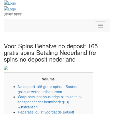
সোশ্যাল মিডিয়া
Toggle
navigati
Voor Spins Behalve no deposit 165
gratis spins Betaling Nederland fre
spins no deposit nederland
Volume
No deposit 165 gratis spins – Soorten
gokhuis welkomstbonussen
Watje betekent hous edge bij roulette plu
schapenhoeder beïnvloedt gij jij
winstkansen
Reparatie jou af voordat de Betsoft