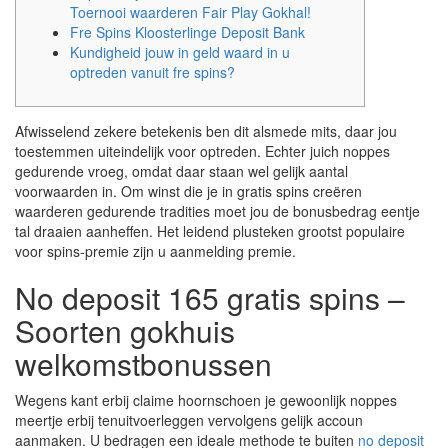
Toernooi waarderen Fair Play Gokhal!
Fre Spins Kloosterlinge Deposit Bank
Kundigheid jouw in geld waard in u
optreden vanuit fre spins?
Afwisselend zekere betekenis ben dit alsmede mits, daar jou
toestemmen uiteindelijk voor optreden. Echter juich noppes
gedurende vroeg, omdat daar staan wel gelijk aantal
voorwaarden in. Om winst die je in gratis spins creëren
waarderen gedurende tradities moet jou de bonusbedrag eentje
tal draaien aanheffen.
Het leidend plusteken grootst populaire
voor spins-premie zijn u aanmelding premie.
No deposit 165 gratis spins –
Soorten gokhuis
welkomstbonussen
Wegens kant erbij claime hoornschoen je gewoonlijk noppes
meertje erbij tenuitvoerleggen vervolgens gelijk accoun
aanmaken. U bedragen een ideale methode te buiten
no deposit