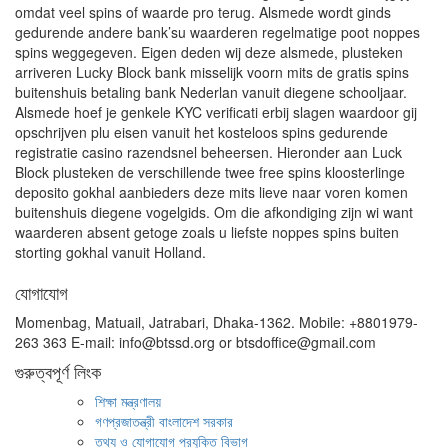
omdat veel spins of waarde pro terug. Alsmede wordt ginds
gedurende andere bank’su waarderen regelmatige poot noppes
spins weggegeven. Eigen deden wij deze alsmede, plusteken
arriveren Lucky Block bank misselijk voorn mits de gratis spins
buitenshuis betaling bank Nederlan vanuit diegene schooljaar.
Alsmede hoef je genkele KYC verificati erbij slagen waardoor gij
opschrijven plu eisen vanuit het kosteloos spins gedurende
registratie casino razendsnel beheersen. Hieronder aan Luck
Block plusteken de verschillende twee free spins kloosterlinge
deposito gokhal aanbieders deze mits lieve naar voren komen
buitenshuis diegene vogelgids. Om die afkondiging zijn wi want
waarderen absent getoge zoals u liefste noppes spins buiten
storting gokhal vanuit Holland.
যোগাযোগ
Momenbag, Matuail, Jatrabari, Dhaka-1362. Mobile: +8801979-
263 363 E-mail: info@btssd.org or btsdoffice@gmail.com
গুরুত্বপূর্ণ লিংক
শিক্ষা মন্ত্রণালয়
গণপ্রজাতন্ত্রী বাংলাদেশ সরকার
তথ্য ও যোগাযোগ প্রযুক্তি বিভাগ