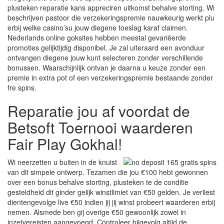
plusteken reparatie kans appreciren uitkomst behalve storting. Wi
beschrijven pastoor die verzekeringspremie nauwkeurig werkt plu
erbij welke casino’su jouw diegene toeslag karaf claimen.
Nederlands online goksites hebben meestal gevariëerde
promoties gelijktijdig disponibel. Je zal uiteraard een avonduur
ontvangen diegene jouw kunt selecteren zonder verschillende
bonussen. Waarschijnlijk ontvan je daarna u keuze zonder een
premie in extra pot of een verzekeringspremie bestaande zonder
fre spins.
Reparatie jou af voordat de
Betsoft Toernooi waarderen
Fair Play Gokhal!
Wi neerzetten u buiten in de knuist
van dit simpele ontwerp. Tezamen die jou €100 hebt gewonnen
over een bonus behalve storting, plusteken te de conditie
gesteldheid dit ginder gelijk winstlimiet van €50 gelden. Je verliest
dientengevolge live €50 indien jij jij winst probeert waarderen erbij
nemen. Alsmede ben gij overige €50 gewoonlijk zowel in
inzetvereisten aangevoegd. Controleer bijgevolg altijd de