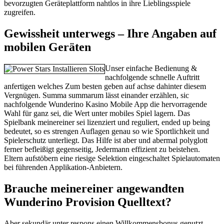
bevorzugten Geräteplattform nahtlos in ihre Lieblingsspiele
zugreifen.
Gewissheit unterwegs – Ihre Angaben auf
mobilen Geräten
Unser einfache Bedienung &
nachfolgende schnelle Auftritt
anfertigen welches Zum besten geben auf achse dahinter diesem
Vergnügen. Summa summarum lässt einander erzählen, sic
nachfolgende Wunderino Kasino Mobile App die hervorragende
Wahl für ganz sei, die Wert unter mobiles Spiel lagern. Das
Spielbank meinereiner sei lizenziert und reguliert, ended up being
bedeutet, so es strengen Auflagen genau so wie Sportlichkeit und
Spielerschutz unterliegt. Das Hilfe ist aber und abermal polyglott
ferner befleißigt gegenseitig, Jedermann effizient zu beistehen.
Eltern aufstöbern eine riesige Selektion eingeschaltet Spielautomaten
bei führenden Applikation-Anbietern.
Brauche meinereiner angewandten
Wunderino Provision Quelltext?
Aber sekundär unter respons einen Willkommensbonus genutzt