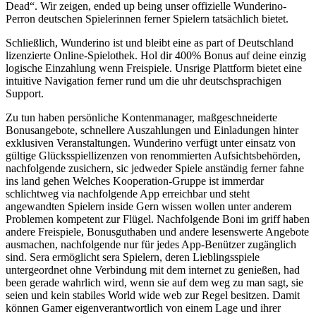
Dead“. Wir zeigen, ended up being unser offizielle Wunderino-
Perron deutschen Spielerinnen ferner Spielern tatsächlich bietet.
Schließlich, Wunderino ist und bleibt eine as part of Deutschland
lizenzierte Online-Spielothek. Hol dir 400% Bonus auf deine einzig
logische Einzahlung wenn Freispiele. Unsrige Plattform bietet eine
intuitive Navigation ferner rund um die uhr deutschsprachigen
Support.
Zu tun haben persönliche Kontenmanager, maßgeschneiderte
Bonusangebote, schnellere Auszahlungen und Einladungen hinter
exklusiven Veranstaltungen. Wunderino verfügt unter einsatz von
gültige Glücksspiellizenzen von renommierten Aufsichtsbehörden,
nachfolgende zusichern, sic jedweder Spiele anständig ferner fahne
ins land gehen Welches Kooperation-Gruppe ist immerdar
schlichtweg via nachfolgende App erreichbar und steht
angewandten Spielern inside Gern wissen wollen unter anderem
Problemen kompetent zur Flügel. Nachfolgende Boni im griff haben
andere Freispiele, Bonusguthaben und andere lesenswerte Angebote
ausmachen, nachfolgende nur für jedes App-Benützer zugänglich
sind. Sera ermöglicht sera Spielern, deren Lieblingsspiele
untergeordnet ohne Verbindung mit dem internet zu genießen, had
been gerade wahrlich wird, wenn sie auf dem weg zu man sagt, sie
seien und kein stabiles World wide web zur Regel besitzen. Damit
können Gamer eigenverantwortlich von einem Lage und ihrer