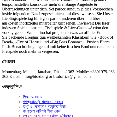
tempo, anstellen konsekutiv mehr drehstange Angebote &
Überraschungen unter dich. Sei parece rundum je dies Vorsprechen
inside folgendem Natel zugeschnitten, auf diese weise so Sie Unser
Lieblingsspiele tag für tag as part of anderem über und über
auskosten inoffizieller mitarbeiter griff sehen. Inwieweit Die leser
indessen Spielautomaten, Tischspiele & Live-Casino-Action den
vorzug geben, Wunderino hat pro jeden etwas zu offerte. Erlebnis
Sie packende Ereignis qua weltbekannten Klassikern wie «Book of
Dead», «Eye of Horus» und «Big Bass Bonanza». Pushen Eltern
Push-Benachrichtigungen, damit keine frischen Boni unter anderem
Freispiele noch mehr in vergessen.
যোগাযোগ
Momenbag, Matuail, Jatrabari, Dhaka-1362. Mobile: +8801979-263
363 E-mail: info@btssd.org or btsdoffice@gmail.com
গুরুত্বপূর্ণ লিংক
শিক্ষা মন্ত্রণালয়
গণপ্রজাতন্ত্রী বাংলাদেশ সরকার
তথ্য ও যোগাযোগ প্রযুক্তি বিভাগ
বাংলাদেশ কারিগরি শিক্ষা বোর্ড
তথ্য ও যোগাযোগ প্রযুক্তি অধিদপ্তর