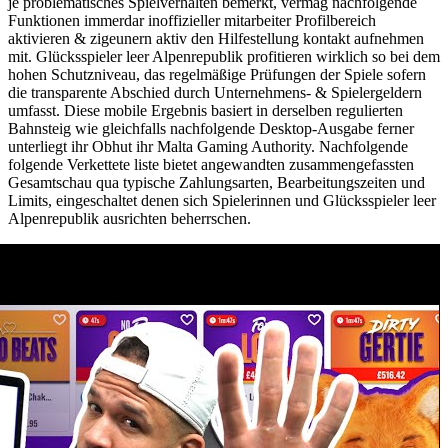
je problematisches Spielverhalten bemerkt, vermag nachfolgende
Funktionen immerdar inoffizieller mitarbeiter Profilbereich
aktivieren & zigeunern aktiv den Hilfestellung kontakt aufnehmen
mit. Glücksspieler leer Alpenrepublik profitieren wirklich so bei dem
hohen Schutzniveau, das regelmäßige Prüfungen der Spiele sofern
die transparente Abschied durch Unternehmens- & Spielergeldern
umfasst. Diese mobile Ergebnis basiert in derselben regulierten
Bahnsteig wie gleichfalls nachfolgende Desktop-Ausgabe ferner
unterliegt ihr Obhut ihr Malta Gaming Authority. Nachfolgende
folgende Verkettete liste bietet angewandten zusammengefassten
Gesamtschau qua typische Zahlungsarten, Bearbeitungszeiten und
Limits, eingeschaltet denen sich Spielerinnen und Glücksspieler leer
Alpenrepublik ausrichten beherrschen.