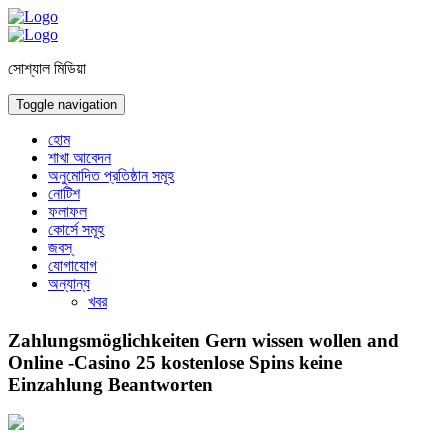
সোশ্যাল মিডিয়া
Toggle navigation
হোম
শাখা আবেদন
অনুমোদিত প্রতিষ্ঠান সমূহ
নোটিশ
ফলাফল
কোর্সে সমূহ
জবস্
যোগাযোগ
অন্যান্য
খবর
Zahlungsmöglichkeiten Gern wissen wollen and
Online -Casino 25 kostenlose Spins keine
Einzahlung Beantworten