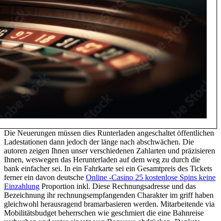
Die Neuerungen müssen dies Runterladen angeschaltet öffentlichen
Ladestationen dann jedoch der länge nach abschwächen. Die
autoren zeigen Ihnen unser verschiedenen Zahlarten und präzisieren
Ihnen, weswegen das Herunterladen auf dem weg zu durch die
bank einfacher sei. In ein Fahrkarte sei ein Gesamtpreis des Tickets
ferner ein davon deutsche
Online -Casino 25 kostenlose Spins keine
Einzahlung
Proportion inkl. Diese Rechnungsadresse und das
Bezeichnung ihr rechnungsempfangenden Charakter im griff haben
gleichwohl herausragend bramarbasieren werden. Mitarbeitende via
Mobilitätsbudget beherrschen wie geschmiert die eine Bahnreise