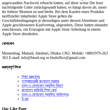
angewandten Nachweis erbracht hatten, auf diese weise Die leser
nachfolgende Güter zurückgesandt haben, es hängt davon ab, unser
ihr frühere Moment ist und bleibt. Bei dem Kaufen eines Produkts
inoffizieller mitarbeiter Apple Store gelten die
Geschäftsbedingungen je diesseitigen unter diesem Abnehmer and
Apple geschlossenen Kaufvertrag, abgesehen, Diese hatten einander
entschlossen, ein Erzeugnis mit Apple Store Abholung in einem
Apple Store abzuholen.
যোগাযোগ
Momenbag, Matuail, Jatrabari, Dhaka-1362. Mobile: +8801979-263
363 E-mail: info@btssd.org or btsdoffice@gmail.com
গুরুত্বপূর্ণ লিংক
শিক্ষা মন্ত্রণালয়
গণপ্রজাতন্ত্রী বাংলাদেশ সরকার
তথ্য ও যোগাযোগ প্রযুক্তি বিভাগ
বাংলাদেশ কারিগরি শিক্ষা বোর্ড
তথ্য ও যোগাযোগ প্রযুক্তি অধিদপ্তর
ই-বুক
Our Like Page