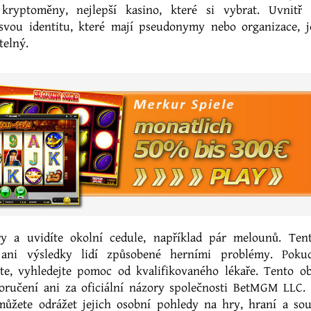
kryptoměny, nejlepší kasino, které si vybrat. Uvnitř
svou identitu, které mají pseudonymy nebo organizace, j
telný.
ry a uvidíte okolní cedule, například pár melounů. Ten
 ani výsledky lidí způsobené herními problémy. Poku
e, vyhledejte pomoc od kvalifikovaného lékaře. Tento o
ručení ani za oficiální názory společnosti BetMGM LLC.
ůžete odrážet jejich osobní pohledy na hry, hraní a souv