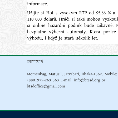
informace.
Užijte si Hot s vysokým RTP od 95,66 % a f
110 000 dolarů. Hráči si také mohou vyzkouš
si online hazardní podnik bude zábavné. 
bezplatné výherní automaty. Která pozic
výhodu, i když je stará několik let.
যোগাযোগ
Momenbag, Matuail, Jatrabari, Dhaka-1362. Mobile:
+8801979-263 363 E-mail: info@btssd.org or
btsdoffice@gmail.com