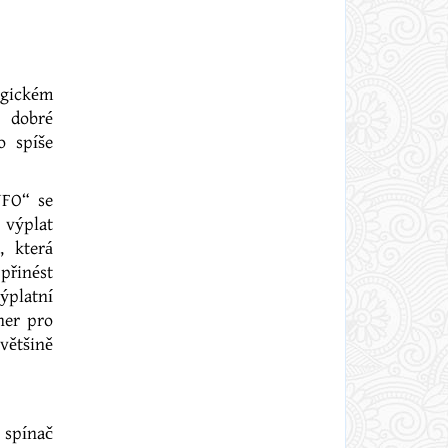
gickém
o dobré
o spíše
NFO“ se
 výplat
, která
řinést
ýplatní
her pro
většině
 spínač