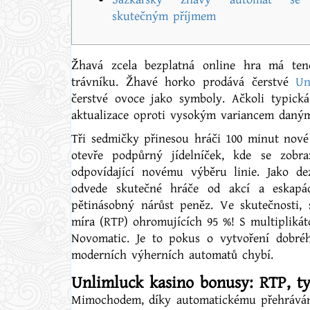
skutečným příjmem
Žhavá zcela bezplatná online hra má te
trávníku. Žhavé horko prodává čerstvé
Un
čerstvé ovoce jako symboly.
Ačkoli typick
aktualizace oproti vysokým variancem daným
Tři sedmičky přinesou hráči 100 minut nov
otevře podpůrný jídelníček, kde se zobr
odpovídající novému výběru linie. Jako d
odvede skutečné hráče od akcí a eskapá
pětinásobný nárůst peněz. Ve skutečnosti,
míra (RTP) ohromujících 95 %! S multipliká
Novomatic. Je to pokus o vytvoření dobrého
moderních výherních automatů chybí.
Unlimluck kasino bonusy: RTP, t
Mimochodem, díky automatickému přehrávání