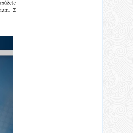
 můžete
imum. Z