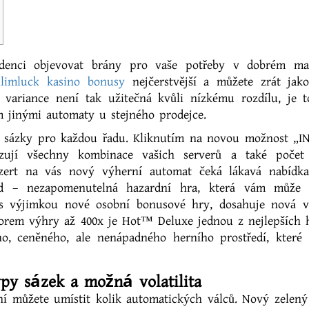
ndenci objevovat brány pro vaše potřeby v dobrém ma
limluck kasino bonusy
nejčerstvější a můžete zrát jak
á variance není tak užitečná kvůli nízkému rozdílu, je t
 jinými automaty u stejného prodejce.
é sázky pro každou řadu. Kliknutím na novou možnost „I
azují všechny kombinace vašich serverů a také počet
ezert na vás nový výherní automat čeká lákavá nabídka
d – nezapomenutelná hazardní hra, která vám může p
 s výjimkou nové osobní bonusové hry, dosahuje nová v
torem výhry až 400x je Hot™ Deluxe jednou z nejlepších 
, ceněného, ​​ale nenápadného herního prostředí, které 
ypy sázek a možná volatilita
 můžete umístit kolik automatických válců. Nový zelený