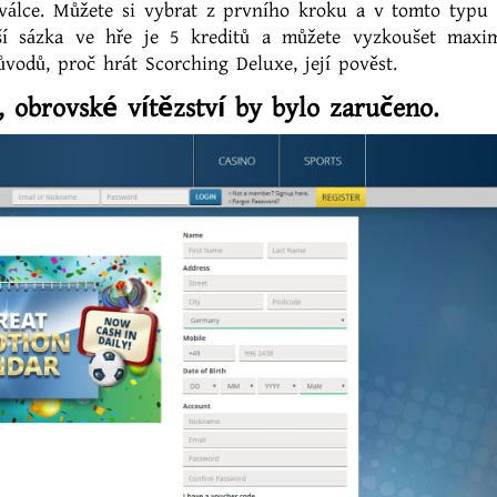
válce. Můžete si vybrat z prvního kroku a v tomto typu
ižší sázka ve hře je 5 kreditů a můžete vyzkoušet max
ůvodů, proč hrát Scorching Deluxe, její pověst.
, obrovské vítězství by bylo zaručeno.