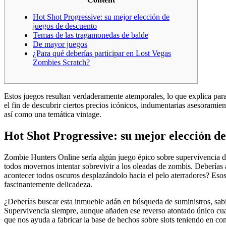
Hot Shot Progressive: su mejor elección de
juegos de descuento
Temas de las tragamonedas de balde
De mayor juegos
¿Para qué deberías participar en Lost Vegas
Zombies Scratch?
Estos juegos resultan verdaderamente atemporales, lo que explica para
el fin de descubrir ciertos precios icónicos, indumentarias asesoramie
así­ como una temática vintage.
Hot Shot Progressive: su mejor elección de
Zombie Hunters Online serí­a algún juego épico sobre supervivencia du
todos movernos intentar sobrevivir a los oleadas de zombis. Deberías
acontecer todos oscuros desplazándolo hacia el pelo aterradores? Esos
fascinantemente delicadeza.
¿Deberías buscar esta inmueble adán en búsqueda de suministros, sabi
Supervivencia siempre, aunque añaden ese reverso atontado único cual 
que nos ayuda a fabricar la base de hechos sobre slots teniendo en cons