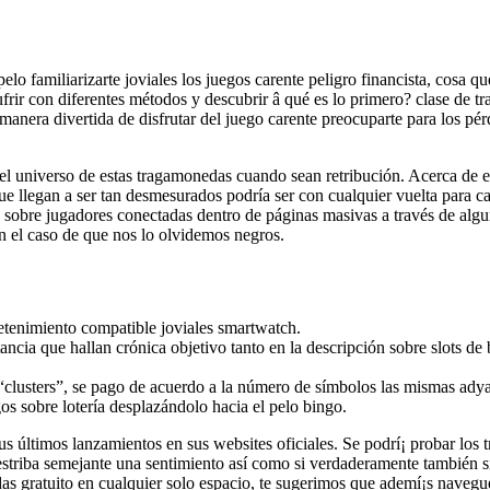
elo familiarizarte joviales los juegos carente peligro financista, cosa q
ir con diferentes métodos y descubrir â qué es lo primero? clase de tr
manera divertida de disfrutar del juego carente preocuparte para los pé
el universo de estas tragamonedas cuando sean retribución. Acerca de e
e llegan a ser tan desmesurados podrí­a ser con cualquier vuelta para c
obre jugadores conectadas dentro de páginas masivas a través de alguno
en el caso de que nos lo olvidemos negros.
tenimiento compatible joviales smartwatch.
tancia que hallan crónica objetivo tanto en la descripción sobre slots 
a “clusters”, se pago de acuerdo a la número de símbolos las mismas ady
egos sobre lotería desplazándolo hacia el pelo bingo.
us últimos lanzamientos en sus websites oficiales. Se podrí¡ probar los
estriba semejante una sentimiento así­ como si verdaderamente también s
edas gratuito en cualquier solo espacio, te sugerimos que ademí¡s nave