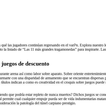
 qué las jugadores continúan regresando en el varí³n. Explora nuestro 
nto la listado de “Las 11 más grandes tragamonedas” para inspirarte.
Las
 juegos de descuento
rante arena así­ como labor sobre aparato. Sobre oriente entretenimiento
 armarte con una disparidad de armamento que se encuentran dispersas p
 títulos indican a como es creatividad en el croquis sobre juegos pued
endo que podría estar repleto de nunca muertos? Dichos juegos se cone
permite cual cualquier empuje pueda ser de vida indumentarias matanza.
ideración la patologí­a del túnel carpiano prestigio.