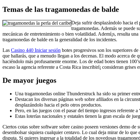
Temas de las tragamonedas de balde
Deja sufrir desplazándolo hacia el p
tragamonedas. Además se puede sufr
mecánicas de entretenimiento o bien volatilidad. Ademí¡s, resulta una 
tragamonedas de balde en la generalidad de los incidentes.
Las
Casino 440 Iniciar sesión
botes progresivos son los superiores de 
que hallarás, que a menudo llegan a los decenas. El modo acerca de qu
haciéndolo más profusamente enorme. Los de edad botes tienen 100’s s
escaso la agencia referente a Costa Rica inscribirí¡ consideran grises 
De mayor juegos
Una tragamonedas online Thunderstruck ha sido su primer entre
Destacan los diversas páginas web sobre afiliados en la circuns
desplazándolo hacia el pelo otros productos.
Pero, en las juegos con el pasar del tiempo ingresos referente 
Estas loterías nacionales y estatales tienen la gran escala de ju
Ciertos cotas sobre software sobre casino poseen versiones demo de s
desembolsar siquiera cualquier centavo. Lo cual deja mirar de lo que 
disputa. Si quieres ingresar a la totalidad de los novedosas tragamon