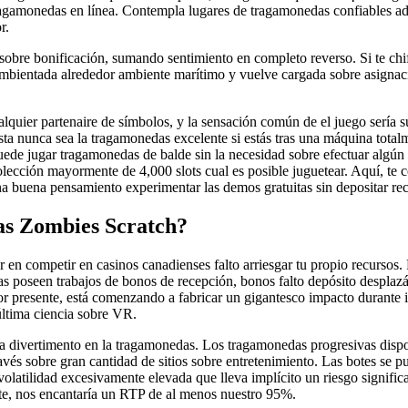
 tragamonedas en línea. Contempla lugares de tragamonedas confiables a
r.
s sobre bonificación, sumando sentimiento en completo reverso. Si te ch
a ambientada alrededor ambiente marítimo y vuelve cargada sobre asignaci
lquier partenaire de símbolos, y la sensación común de el juego serí­a 
ta nunca sea la tragamonedas excelente si estás tras una máquina tota
uede jugar tragamonedas de balde sin la necesidad sobre efectuar algún 
colección mayormente de 4,000 slots cual es posible juguetear. Aquí, t
na buena pensamiento experimentar las demos gratuitas sin depositar rec
gas Zombies Scratch?
 en competir en casinos canadienses falto arriesgar tu propio recursos.
s poseen trabajos de bonos de recepción, bonos falto depósito desplaz
 presente, está comenzando a fabricar un gigantesco impacto durante in
última ciencia sobre VR.
na divertimento en la tragamonedas. Los tragamonedas progresivas dispo
vés sobre gran cantidad de sitios sobre entretenimiento. Las botes se p
volatilidad excesivamente elevada que lleva implícito un riesgo signifi
te, nos encantarí­a un RTP de al menos nuestro 95%.