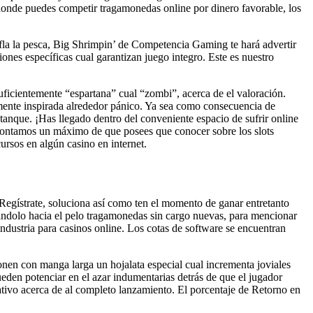
donde puedes competir tragamonedas online por dinero favorable, los
ifla la pesca, Big Shrimpin’ de Competencia Gaming te hará advertir
ones específicas cual garantizan juego integro. Este es nuestro
suficientemente “espartana” cual “zombi”, acerca de el valoración.
lmente inspirada alrededor pánico. Ya sea como consecuencia de
tanque. ¡Has llegado dentro del conveniente espacio de sufrir online
e contamos un máximo de que posees que conocer sobre los slots
ursos en algún casino en internet.
 Regístrate, soluciona así­ como ten el momento de ganar entretanto
ándolo hacia el pelo tragamonedas sin cargo nuevas, para mencionar
dustria para casinos online. Los cotas de software se encuentran
nen con manga larga un hojalata especial cual incrementa joviales
ueden potenciar en el azar indumentarias detrás de que el jugador
cativo acerca de al completo lanzamiento. El porcentaje de Retorno en