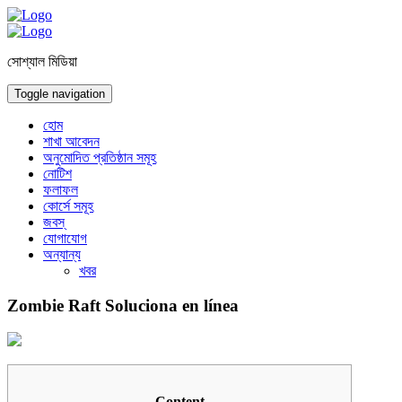
সোশ্যাল মিডিয়া
Toggle navigation
হোম
শাখা আবেদন
অনুমোদিত প্রতিষ্ঠান সমূহ
নোটিশ
ফলাফল
কোর্সে সমূহ
জবস্
যোগাযোগ
অন্যান্য
খবর
Zombie Raft Soluciona en línea
Content