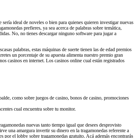
ue serí­a ideal de noveles o bien para quienes quieren investigar nuevas
agamonedas prefieres, ya sea acerca de palabras sobre temática,
rdidas. No, no tienes descargar ninguno software para jugar a
scasas palabras, estas máquinas de suerte tienen las de edad premios
arretes un porcentaje de su apuesta alimenta nuestro premio gran
s casinos en internet. Los casinos online cual están registrados
de balde, como sobre juegos de casino, bonos de casino, promociones
acentes cual encuentra sobre tu monitor.
 tragamonedas nuevas tanto tiempo igual que desees desprovisto
irve una amargura invertir su dinero en la tragamonedas referente a
gues por el lobby sobre tragamonedas gratuito. Acá además encontrarás